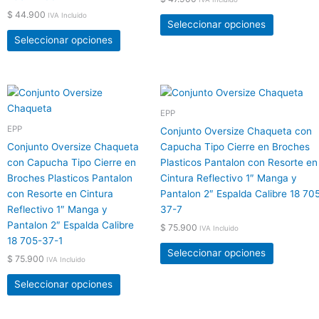
se
se
$
44.900
IVA Incluido
pueden
pueden
Seleccionar opciones
elegir
elegir
Seleccionar opciones
en
en
la
la
página
página
Este
Este
de
de
producto
producto
EPP
producto
producto
tiene
tiene
EPP
Conjunto Oversize Chaqueta con
múltiples
múltiples
Conjunto Oversize Chaqueta
Capucha Tipo Cierre en Broches
variantes.
variantes.
con Capucha Tipo Cierre en
Plasticos Pantalon con Resorte en
Las
Las
Broches Plasticos Pantalon
Cintura Reflectivo 1″ Manga y
opciones
opciones
con Resorte en Cintura
Pantalon 2″ Espalda Calibre 18 70
se
se
Reflectivo 1″ Manga y
37-7
pueden
pueden
Pantalon 2″ Espalda Calibre
$
75.900
IVA Incluido
elegir
elegir
18 705-37-1
en
en
Seleccionar opciones
$
75.900
IVA Incluido
la
la
página
página
Seleccionar opciones
de
de
producto
producto