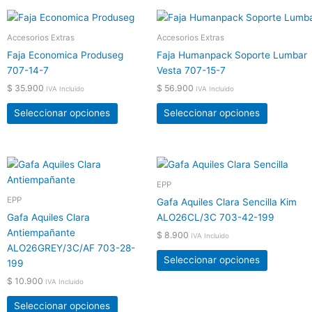
Este
Este
producto
producto
Accesorios Extras
Accesorios Extras
tiene
tiene
Faja Economica Produseg
Faja Humanpack Soporte Lumbar
múltiples
múltiples
707-14-7
Vesta 707-15-7
variantes.
variantes.
$
35.900
$
56.900
IVA Incluido
IVA Incluido
Las
Las
opciones
opciones
Seleccionar opciones
Seleccionar opciones
se
se
pueden
pueden
elegir
elegir
Este
Este
en
en
producto
producto
EPP
la
la
tiene
tiene
EPP
página
página
Gafa Aquiles Clara Sencilla Kim
múltiples
múltiples
de
de
Gafa Aquiles Clara
ALO26CL/3C 703-42-199
variantes.
variantes.
producto
producto
Antiempañante
$
8.900
IVA Incluido
Las
Las
ALO26GREY/3C/AF 703-28-
opciones
opciones
Seleccionar opciones
199
se
se
$
10.900
IVA Incluido
pueden
pueden
elegir
elegir
Seleccionar opciones