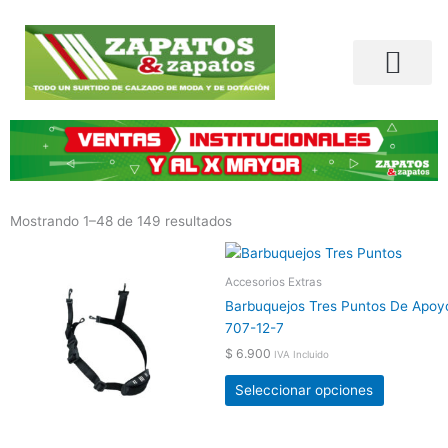
Ir
al
contenido
Búsqueda de productos
Mostrando 1–48 de 149 resultados
Este
Este
producto
producto
Accesorios Extras
tiene
tiene
Barbuquejos Tres Puntos De Apoy
múltiples
múltiples
707-12-7
variantes.
variantes.
$
6.900
IVA Incluido
Las
Las
opciones
opciones
Seleccionar opciones
se
se
pueden
pueden