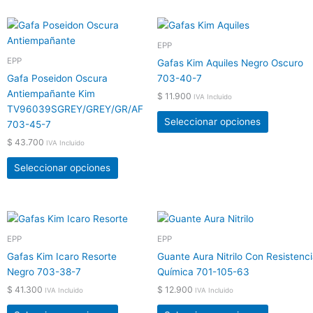
la
la
página
página
Este
Este
de
de
producto
producto
EPP
producto
producto
tiene
tiene
EPP
Gafas Kim Aquiles Negro Oscuro
múltiples
múltiples
Gafa Poseidon Oscura
703-40-7
variantes.
variantes.
Antiempañante Kim
$
11.900
IVA Incluido
Las
Las
TV96039SGREY/GREY/GR/AF
opciones
opciones
Seleccionar opciones
703-45-7
se
se
$
43.700
IVA Incluido
pueden
pueden
elegir
elegir
Seleccionar opciones
en
en
la
la
página
página
Este
Este
de
de
producto
producto
EPP
EPP
producto
producto
tiene
tiene
Gafas Kim Icaro Resorte
Guante Aura Nitrilo Con Resistenc
múltiples
múltiples
Negro 703-38-7
Química 701-105-63
variantes.
variantes.
$
41.300
$
12.900
IVA Incluido
IVA Incluido
Las
Las
opciones
opciones