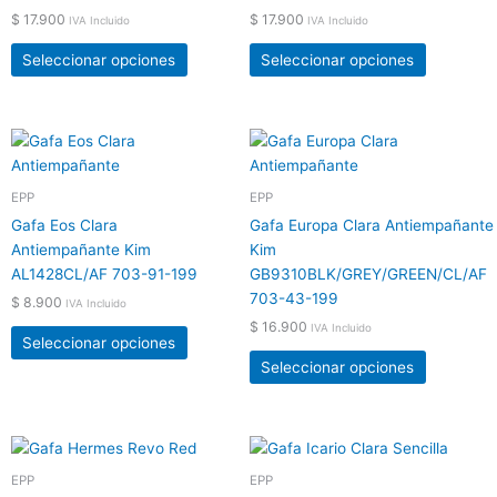
opciones
opciones
$
17.900
$
17.900
IVA Incluido
IVA Incluido
se
se
pueden
pueden
Seleccionar opciones
Seleccionar opciones
elegir
elegir
en
en
la
la
Este
Este
página
página
producto
producto
de
de
tiene
tiene
EPP
EPP
producto
producto
múltiples
múltiples
Gafa Eos Clara
Gafa Europa Clara Antiempañante
variantes.
variantes.
Antiempañante Kim
Kim
Las
Las
AL1428CL/AF 703-91-199
GB9310BLK/GREY/GREEN/CL/AF
opciones
opciones
703-43-199
$
8.900
IVA Incluido
se
se
$
16.900
IVA Incluido
pueden
pueden
Seleccionar opciones
elegir
elegir
Seleccionar opciones
en
en
la
la
página
página
Este
Este
de
de
producto
producto
EPP
EPP
producto
producto
tiene
tiene