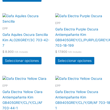
en
en
la
la
página
página
Este
Este
de
de
producto
producto
EPP
producto
producto
tiene
tiene
EPP
Gafa Electra Purple Oscura
múltiples
múltiples
Gafa Aquiles Oscura Sencilla
Antiempañante Kim
variantes.
variantes.
Kim ALO26GREY/3C 703-42-
GB9405GREY/CL/PURPLE/GREY/
Las
Las
7
703-18-199
opciones
opciones
$
8.900
$
17.900
IVA Incluido
IVA Incluido
se
se
pueden
pueden
Seleccionar opciones
Seleccionar opciones
elegir
elegir
en
en
la
la
Este
Este
página
página
producto
producto
EPP
EPP
de
de
tiene
tiene
producto
producto
Gafa Electra Yellow Clara
Gafa Electra Yellow Oscura
múltiples
múltiples
Antiempañante Kim
Antiempañante Kim
variantes.
variantes.
GB405GREY/CL/Y/CL/AF
GB9405GREY/CL/Y/GR/AF 703-18
Las
Las
703-44-1
1