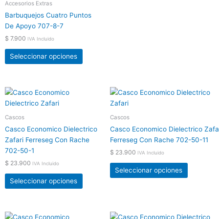
elegir
elegir
Accesorios Extras
en
en
Barbuquejos Cuatro Puntos
la
la
De Apoyo 707-8-7
página
página
$
7.900
IVA Incluido
de
de
producto
producto
Seleccionar opciones
Este
Este
producto
producto
tiene
tiene
Cascos
Cascos
múltiples
múltiples
Casco Economico Dielectrico
Casco Economico Dielectrico Zafa
variantes.
variantes.
Zafari Ferreseg Con Rache
Ferreseg Con Rache 702-50-11
Las
Las
702-50-1
$
23.900
IVA Incluido
opciones
opciones
$
23.900
IVA Incluido
se
se
Seleccionar opciones
pueden
pueden
Seleccionar opciones
elegir
elegir
en
en
la
la
Este
Este