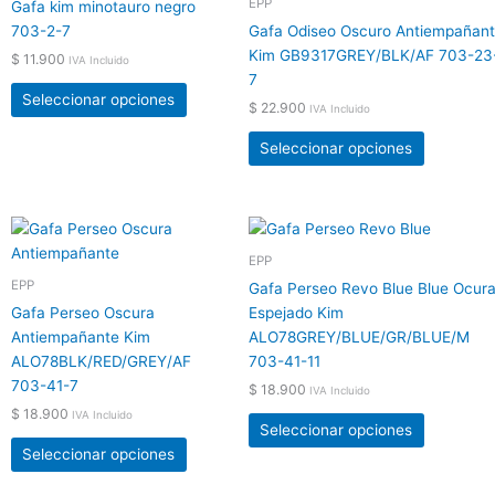
EPP
página
página
Gafa kim minotauro negro
múltiples
múltiples
de
de
703-2-7
Gafa Odiseo Oscuro Antiempañan
variantes.
variantes.
producto
producto
Kim GB9317GREY/BLK/AF 703-23
$
11.900
IVA Incluido
Las
Las
7
opciones
opciones
Seleccionar opciones
$
22.900
IVA Incluido
se
se
pueden
pueden
Seleccionar opciones
elegir
elegir
en
en
la
la
Este
Este
página
página
producto
producto
EPP
de
de
tiene
tiene
EPP
producto
producto
Gafa Perseo Revo Blue Blue Ocur
múltiples
múltiples
Gafa Perseo Oscura
Espejado Kim
variantes.
variantes.
Antiempañante Kim
ALO78GREY/BLUE/GR/BLUE/M
Las
Las
ALO78BLK/RED/GREY/AF
703-41-11
opciones
opciones
703-41-7
$
18.900
IVA Incluido
se
se
$
18.900
IVA Incluido
pueden
pueden
Seleccionar opciones
elegir
elegir
Seleccionar opciones
en
en