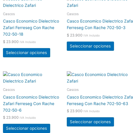
página
página
producto
producto
de
de
tiene
tiene
Cascos
Cascos
producto
producto
múltiples
múltiples
Casco Economico Dielectrico
Casco Economico Dielectrico Zafa
variantes.
variantes.
Zafari Ferreseg Con Rache
Ferreseg Con Rache 702-50-3
Las
Las
702-50-18
$
23.900
IVA Incluido
opciones
opciones
$
23.900
IVA Incluido
se
se
Seleccionar opciones
pueden
pueden
Seleccionar opciones
elegir
elegir
en
en
la
la
Este
Este
página
página
producto
producto
de
de
tiene
tiene
Cascos
Cascos
producto
producto
múltiples
múltiples
Casco Economico Dielectrico
Casco Economico Dielectrico Zafa
variantes.
variantes.
Zafari Ferreseg Con Rache
Ferreseg Con Rache 702-50-63
Las
Las
702-50-6
$
23.900
IVA Incluido
opciones
opciones
$
23.900
IVA Incluido
se
se
Seleccionar opciones
pueden
pueden
Seleccionar opciones
elegir
elegir