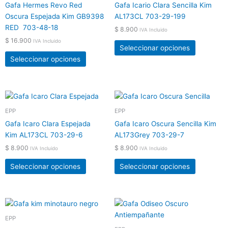
Gafa Hermes Revo Red
Gafa Icario Clara Sencilla Kim
múltiples
múltiples
Oscura Espejada Kim GB9398
AL173CL 703-29-199
variantes.
variantes.
RED 703-48-18
$
8.900
IVA Incluido
Las
Las
$
16.900
IVA Incluido
opciones
opciones
Seleccionar opciones
se
se
Seleccionar opciones
pueden
pueden
elegir
elegir
en
en
Este
Este
la
la
producto
producto
EPP
EPP
página
página
tiene
tiene
de
de
Gafa Icaro Clara Espejada
Gafa Icaro Oscura Sencilla Kim
múltiples
múltiples
producto
producto
Kim AL173CL 703-29-6
AL173Grey 703-29-7
variantes.
variantes.
$
8.900
$
8.900
IVA Incluido
IVA Incluido
Las
Las
opciones
opciones
Seleccionar opciones
Seleccionar opciones
se
se
pueden
pueden
elegir
elegir
Este
Este
en
en
producto
producto
EPP
la
la
tiene
tiene