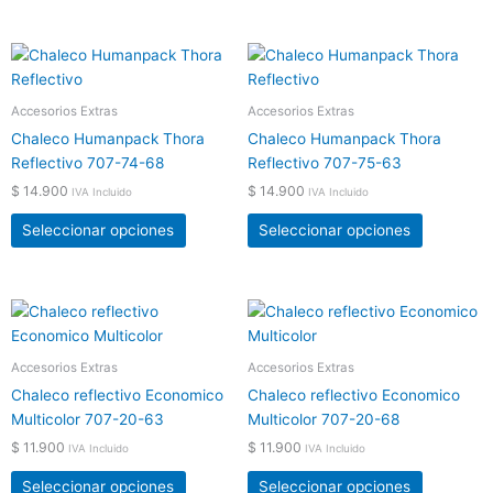
pueden
pueden
elegir
elegir
Este
Este
en
en
producto
producto
la
la
tiene
tiene
Accesorios Extras
Accesorios Extras
página
página
múltiples
múltiples
de
de
Chaleco Humanpack Thora
Chaleco Humanpack Thora
variantes.
variantes.
producto
producto
Reflectivo 707-74-68
Reflectivo 707-75-63
Las
Las
$
14.900
$
14.900
IVA Incluido
IVA Incluido
opciones
opciones
se
se
Seleccionar opciones
Seleccionar opciones
pueden
pueden
elegir
elegir
en
en
Este
Este
la
la
producto
producto
página
página
tiene
tiene
Accesorios Extras
Accesorios Extras
de
de
múltiples
múltiples
producto
producto
Chaleco reflectivo Economico
Chaleco reflectivo Economico
variantes.
variantes.
Multicolor 707-20-63
Multicolor 707-20-68
Las
Las
$
11.900
$
11.900
IVA Incluido
IVA Incluido
opciones
opciones
se
se
Seleccionar opciones
Seleccionar opciones