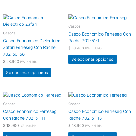
en
en
la
la
Este
Este
página
página
producto
producto
Cascos
de
de
tiene
tiene
Cascos
producto
producto
Casco Economico Ferreseg Con
múltiples
múltiples
Casco Economico Dielectrico
Rache 702-51-1
variantes.
variantes.
Zafari Ferreseg Con Rache
$
18.900
IVA Incluido
Las
Las
702-50-68
opciones
opciones
Seleccionar opciones
$
23.900
IVA Incluido
se
se
pueden
pueden
Seleccionar opciones
elegir
elegir
en
en
la
la
Este
Este
página
página
producto
producto
Cascos
Cascos
de
de
tiene
tiene
producto
producto
Casco Economico Ferreseg
Casco Economico Ferreseg Con
múltiples
múltiples
Con Rache 702-51-11
Rache 702-51-18
variantes.
variantes.
$
18.900
$
18.900
IVA Incluido
IVA Incluido
Las
Las
opciones
opciones