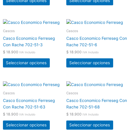
Seleccionar opciones
Seleccionar opciones
se
se
pueden
pueden
elegir
elegir
Este
Este
en
en
producto
producto
Cascos
Cascos
la
la
tiene
tiene
página
página
Casco Economico Ferreseg
Casco Economico Ferreseg Con
múltiples
múltiples
de
de
Con Rache 702-51-3
Rache 702-51-6
variantes.
variantes.
producto
producto
$
18.900
$
18.900
IVA Incluido
IVA Incluido
Las
Las
opciones
opciones
Seleccionar opciones
Seleccionar opciones
se
se
pueden
pueden
elegir
elegir
Este
Este
en
en
producto
producto
Cascos
Cascos
la
la
tiene
tiene
página
página
Casco Economico Ferreseg
Casco Economico Ferreseg Con
múltiples
múltiples
de
de
Con Rache 702-51-63
Rache 702-51-68
variantes.
variantes.
producto
producto
$
18.900
$
18.900
IVA Incluido
IVA Incluido
Las
Las
opciones
opciones
Seleccionar opciones
Seleccionar opciones
se
se