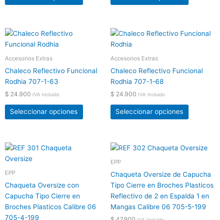
pueden
pueden
elegir
elegir
en
en
Este
Este
la
la
producto
producto
página
página
tiene
tiene
Accesorios Extras
Accesorios Extras
de
de
múltiples
múltiples
producto
producto
Chaleco Reflectivo Funcional
Chaleco Reflectivo Funcional
variantes.
variantes.
Rodhia 707-1-63
Rodhia 707-1-68
Las
Las
$
24.900
$
24.900
IVA Incluido
IVA Incluido
opciones
opciones
se
se
Seleccionar opciones
Seleccionar opciones
pueden
pueden
elegir
elegir
en
en
Este
Este
la
la
producto
producto
EPP
página
página
tiene
tiene
EPP
de
de
Chaqueta Oversize de Capucha
múltiples
múltiples
producto
producto
Chaqueta Oversize con
Tipo Cierre en Broches Plasticos
variantes.
variantes.
Capucha Tipo Cierre en
Reflectivo de 2 en Espalda 1 en
Las
Las
Broches Plasticos Calibre 06
Mangas Calibre 06 705-5-199
opciones
opciones
705-4-199
$
47.900
IVA Incluido