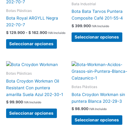
producto
produc
precios:
Bata Industrial
tiene
tiene
desde
Botas Plásticas
Bota Bata Tarvos Puntera
$ 129.900
múltiples
múltipl
Bota Royal ARGYLL Negra
Composite Café 201-55-4
hasta
variantes.
variant
$ 162.900
202-70-7
$
399.900
IVA Incluido
Las
Las
$
129.900
-
$
162.900
IVA Incluido
opciones
opcion
Seleccionar opciones
se
se
Seleccionar opciones
pueden
pueden
elegir
elegir
en
en
Este
Este
la
la
producto
produc
Botas Plásticas
página
página
tiene
tiene
Bota Croydon Workman Oil
de
de
múltiples
múltipl
Botas Plásticas
Resistant Con puntera
producto
produc
variantes.
variant
amarilla Suela Azul 202-30-1
Bota Croydon Workman sin
Las
Las
puntera Blanca 202-29-3
$
99.900
IVA Incluido
opciones
opcion
$
98.900
IVA Incluido
se
se
Seleccionar opciones
pueden
pueden
Seleccionar opciones
elegir
elegir
en
en