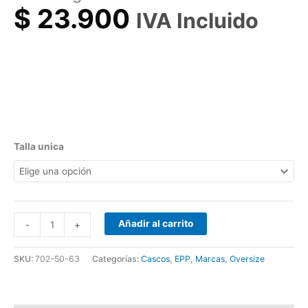
$
23.900
IVA Incluido
Talla unica
Añadir al carrito
-
+
SKU:
702-50-63
Categorías:
Cascos
,
EPP
,
Marcas
,
Oversize