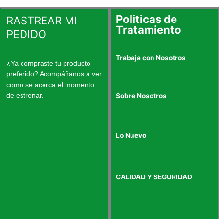
la
la
página
página
Politicas de
RASTREAR MI
de
de
Tratamiento
PEDIDO
producto
produc
Trabaja con Nosotros
¿Ya compraste tu producto
preferido? Acompáñanos a ver
como se acerca el momento
de estrenar.
Sobre Nosotros
Lo Nuevo
CALIDAD Y SEGURIDAD