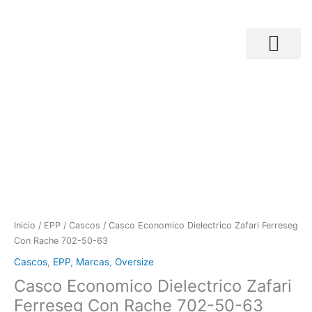
Ir
al
contenido
Búsqueda de productos
Casco
Economico
Dielectrico
Zafari
Ferreseg
Con
Rache
702-
50-
63
Inicio
/
EPP
/
Cascos
/ Casco Economico Dielectrico Zafari Ferreseg
cantidad
Con Rache 702-50-63
Cascos
,
EPP
,
Marcas
,
Oversize
Casco Economico Dielectrico Zafari
Ferreseg Con Rache 702-50-63