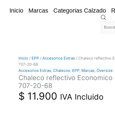
Ir
Chaleco
al
reflectivo
Inicio
Marcas
Categorias Calzado
R
contenido
Economico
Búsq
Multicolor
de
prod
707-
20-
68
cantidad
Inicio
/
EPP
/
Accesorios Extras
/ Chaleco reflectivo 
707-20-68
Accesorios Extras
,
Chalecos
,
EPP
,
Marcas
,
Oversize
Chaleco reflectivo Economico 
707-20-68
$
11.900
IVA Incluido