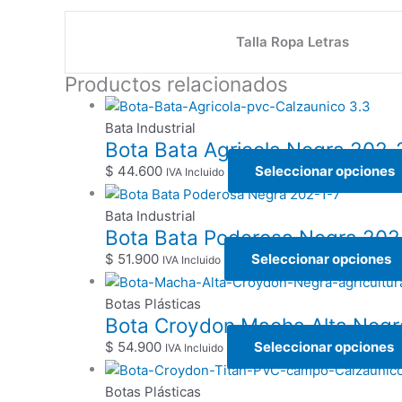
Talla Ropa Letras
Productos relacionados
Bata Industrial
Bota Bata Agricola Negra 202-
$
44.600
Seleccionar opciones
IVA Incluido
Bata Industrial
Bota Bata Poderosa Negra 202
$
51.900
Seleccionar opciones
IVA Incluido
Botas Plásticas
Bota Croydon Macha Alta Negr
$
54.900
Seleccionar opciones
IVA Incluido
Botas Plásticas