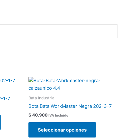
Este
Este
producto
producto
tiene
tiene
Bata Industrial
2-1-7
múltiples
múltiples
Bota Bata WorkMaster Negra 202-3-7
variantes.
variantes.
$
40.900
IVA Incluido
Las
Las
opciones
opciones
Seleccionar opciones
se
se