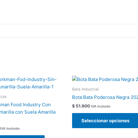
Este
producto
Bata Industrial
tiene
icas
Bota Bata Poderosa Negra 20
múltiples
man Food Industry Con
$
51.900
IVA Incluido
variantes.
marilla con Suela Amarilla
Las
Seleccionar opciones
opciones
IVA Incluido
se