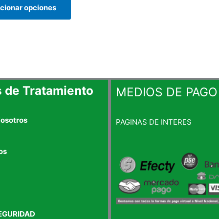
pueden
cionar opciones
elegir
en
la
página
de
producto
s de Tratamiento
MEDIOS DE PAGO
Nosotros
PAGINAS DE INTERES
os
EGURIDAD