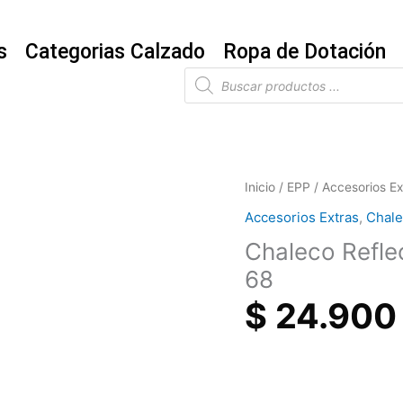
s
Categorias Calzado
Ropa de Dotación
Búsqueda
de
productos
Chaleco
Inicio
/
EPP
/
Accesorios Ex
Reflectivo
Accesorios Extras
,
Chal
Funcional
Chaleco Refle
Rodhia
707-
68
1-
$
24.900
68
cantidad