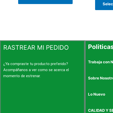
pueden
Selec
elegir
en
la
página
de
producto
Politica
RASTREAR MI PEDIDO
Trabaja con 
¿Ya compraste tu producto preferido?
Acompáñanos a ver como se acerca el
momento de estrenar.
Sobre Nosotr
Lo Nuevo
CALIDAD Y S