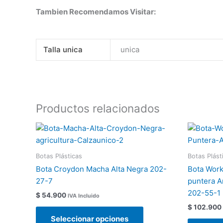
Tambien Recomendamos Visitar:
Talla unica
unica
Productos relacionados
Este
producto
tiene
Botas Plásticas
Botas Plást
múltiples
Bota Croydon Macha Alta Negra 202-
Bota Work
variantes.
27-7
puntera A
Las
202-55-1
$
54.900
IVA Incluido
opciones
$
102.900
se
Seleccionar opciones