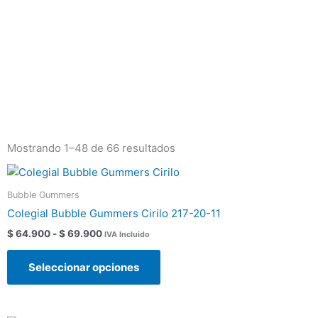
Ir
al
contenido
Mostrando 1–48 de 66 resultados
Rango
Este
de
producto
precios:
Bubble Gummers
tiene
desde
Colegial Bubble Gummers Cirilo 217-20-11
$ 64.900
múltiples
hasta
$
64.900
-
$
69.900
IVA Incluido
variantes.
$ 69.900
Las
Seleccionar opciones
opciones
se
pueden