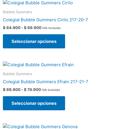
Rango
Este
elegir
de
producto
en
precios:
Bubble Gummers
tiene
la
desde
Colegial Bubble Gummers Cirilo 217-20-7
$ 64.900
múltiples
página
hasta
$
64.900
-
$
69.900
IVA Incluido
variantes.
de
$ 69.900
Las
producto
Seleccionar opciones
opciones
se
pueden
Rango
Este
elegir
de
producto
en
precios:
Bubble Gummers
tiene
la
desde
Colegial Bubble Gummers Efrain 217-21-7
$ 69.900
múltiples
página
hasta
$
69.900
-
$
74.900
IVA Incluido
variantes.
de
$ 74.900
Las
producto
Seleccionar opciones
opciones
se
pueden
Este
elegir