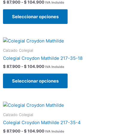
hasta
$
87.900
-
$
104.900
IVA Incluido
variantes.
de
$ 104.900
Las
producto
Seleccionar opciones
opciones
se
pueden
Rango
Este
elegir
de
producto
en
precios:
Calzado Colegial
tiene
la
desde
Colegial Croydon Mathilde 217-35-18
$ 87.900
múltiples
página
hasta
$
87.900
-
$
104.900
IVA Incluido
variantes.
de
$ 104.900
Las
producto
Seleccionar opciones
opciones
se
pueden
Rango
Este
elegir
de
producto
en
precios:
Calzado Colegial
tiene
la
desde
Colegial Croydon Mathilde 217-35-4
$ 87.900
múltiples
página
hasta
$
87.900
-
$
104.900
IVA Incluido
variantes.
de