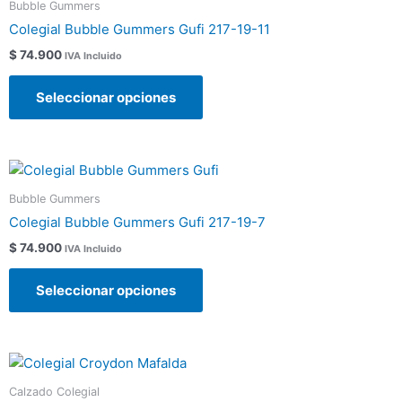
Bubble Gummers
tiene
la
Colegial Bubble Gummers Gufi 217-19-11
múltiples
página
$
74.900
IVA Incluido
variantes.
de
Las
producto
Seleccionar opciones
opciones
se
pueden
Este
elegir
producto
en
Bubble Gummers
tiene
la
Colegial Bubble Gummers Gufi 217-19-7
múltiples
página
$
74.900
IVA Incluido
variantes.
de
Las
producto
Seleccionar opciones
opciones
se
pueden
Rango
Este
elegir
de
producto
en
precios:
Calzado Colegial