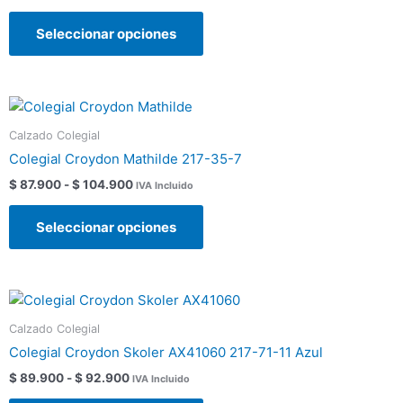
$ 104.900
Las
producto
Seleccionar opciones
opciones
se
pueden
Rango
Este
elegir
de
producto
en
precios:
Calzado Colegial
tiene
la
desde
Colegial Croydon Mathilde 217-35-7
$ 87.900
múltiples
página
hasta
$
87.900
-
$
104.900
IVA Incluido
variantes.
de
$ 104.900
Las
producto
Seleccionar opciones
opciones
se
pueden
Rango
Este
elegir
de
producto
en
precios:
Calzado Colegial
tiene
la
desde
Colegial Croydon Skoler AX41060 217-71-11 Azul
$ 89.900
múltiples
página
hasta
$
89.900
-
$
92.900
IVA Incluido
variantes.
de
$ 92.900