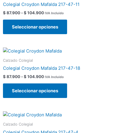
tiene
la
desde
Colegial Croydon Mafalda 217-47-11
$ 87.900
múltiples
página
hasta
$
87.900
-
$
104.900
IVA Incluido
variantes.
de
$ 104.900
Las
producto
Seleccionar opciones
opciones
se
pueden
Rango
Este
elegir
de
producto
en
precios:
Calzado Colegial
tiene
la
desde
Colegial Croydon Mafalda 217-47-18
$ 87.900
múltiples
página
hasta
$
87.900
-
$
104.900
IVA Incluido
variantes.
de
$ 104.900
Las
producto
Seleccionar opciones
opciones
se
pueden
Rango
Este
elegir
de
producto
en
precios:
Calzado Colegial
tiene
la
desde
Colegial Croydon Mafalda 217-47-4