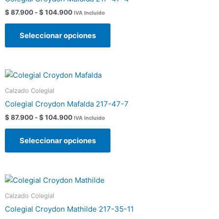
$ 87.900
múltiples
página
hasta
$
87.900
-
$
104.900
IVA Incluido
variantes.
de
$ 104.900
Las
producto
Seleccionar opciones
opciones
se
pueden
Rango
Este
elegir
de
producto
en
precios:
Calzado Colegial
tiene
la
desde
Colegial Croydon Mafalda 217-47-7
$ 87.900
múltiples
página
hasta
$
87.900
-
$
104.900
IVA Incluido
variantes.
de
$ 104.900
Las
producto
Seleccionar opciones
opciones
se
pueden
Rango
Este
elegir
de
producto
en
precios:
Calzado Colegial
tiene
la
desde
Colegial Croydon Mathilde 217-35-11
$ 87.900
múltiples
página