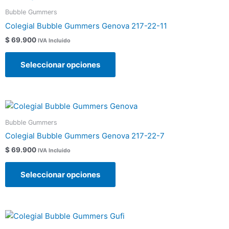
producto
en
Bubble Gummers
tiene
la
Colegial Bubble Gummers Genova 217-22-11
múltiples
página
$
69.900
IVA Incluido
variantes.
de
Las
producto
Seleccionar opciones
opciones
se
pueden
Este
elegir
producto
en
Bubble Gummers
tiene
la
Colegial Bubble Gummers Genova 217-22-7
múltiples
página
$
69.900
IVA Incluido
variantes.
de
Las
producto
Seleccionar opciones
opciones
se
pueden
Este
elegir
producto
en