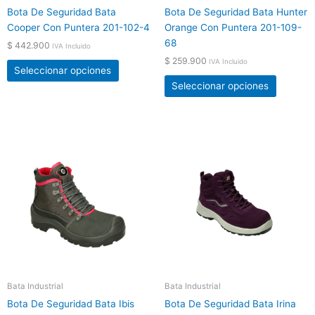
Bota De Seguridad Bata
Bota De Seguridad Bata Hunter
la
la
Cooper Con Puntera 201-102-4
Orange Con Puntera 201-109-
página
página
68
$
442.900
de
de
IVA Incluido
$
259.900
producto
product
IVA Incluido
Seleccionar opciones
Seleccionar opciones
Este
Este
producto
product
tiene
tiene
múltiples
múltiple
variantes.
variante
Las
Las
opciones
opcione
se
se
pueden
pueden
elegir
elegir
Bata Industrial
Bata Industrial
en
en
Bota De Seguridad Bata Ibis
Bota De Seguridad Bata Irina
la
la