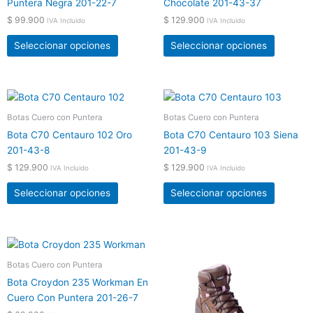
producto
product
Puntera Negra 201-22-7
Chocolate 201-43-37
variantes.
variante
$
99.900
$
129.900
IVA Incluido
IVA Incluido
Las
Las
opciones
opcione
Seleccionar opciones
Seleccionar opciones
se
se
pueden
pueden
elegir
elegir
Este
Este
en
en
producto
product
Botas Cuero con Puntera
Botas Cuero con Puntera
la
la
tiene
tiene
página
página
Bota C70 Centauro 102 Oro
Bota C70 Centauro 103 Siena
múltiples
múltiple
de
de
201-43-8
201-43-9
variantes.
variante
producto
product
$
129.900
$
129.900
IVA Incluido
IVA Incluido
Las
Las
opciones
opcione
Seleccionar opciones
Seleccionar opciones
se
se
pueden
pueden
elegir
elegir
Este
Este
en
en
producto
product
Botas Cuero con Puntera
la
la
tiene
tiene
página
página
Bota Croydon 235 Workman En
múltiples
múltiple
de
de
Cuero Con Puntera 201-26-7
variantes.
variante
producto
product