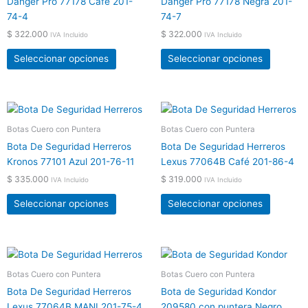
Danger Pro 77178 Café 201-
Danger Pro 77178 Negra 201-
variantes.
variante
74-4
74-7
Las
Las
$
322.000
$
322.000
IVA Incluido
IVA Incluido
opciones
opcione
se
se
Seleccionar opciones
Seleccionar opciones
pueden
pueden
elegir
elegir
en
en
Este
Este
la
la
producto
product
Botas Cuero con Puntera
Botas Cuero con Puntera
página
página
tiene
tiene
de
de
Bota De Seguridad Herreros
Bota De Seguridad Herreros
múltiples
múltiple
producto
product
Kronos 77101 Azul 201-76-11
Lexus 77064B Café 201-86-4
variantes.
variante
$
335.000
$
319.000
IVA Incluido
IVA Incluido
Las
Las
opciones
opcione
Seleccionar opciones
Seleccionar opciones
se
se
pueden
pueden
elegir
elegir
Este
Este
en
en
producto
product
Botas Cuero con Puntera
Botas Cuero con Puntera
la
la
tiene
tiene
página
página
Bota De Seguridad Herreros
Bota de Seguridad Kondor
múltiples
múltiple
de
de
Lexus 77064B MANI 201-75-4
209580 con puntera Negro