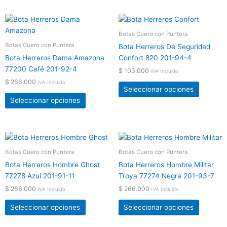
elegir
elegir
en
en
Este
Este
la
la
producto
product
Botas Cuero con Puntera
página
página
tiene
tiene
Botas Cuero con Puntera
de
de
Bota Herreros De Seguridad
múltiples
múltiple
producto
product
Bota Herreros Dama Amazona
Confort 820 201-94-4
variantes.
variante
77200 Café 201-92-4
$
103.000
IVA Incluido
Las
Las
$
266.000
IVA Incluido
opciones
opcione
Seleccionar opciones
se
se
Seleccionar opciones
pueden
pueden
elegir
elegir
en
en
Este
Este
la
la
producto
product
Botas Cuero con Puntera
Botas Cuero con Puntera
página
página
tiene
tiene
de
de
Bota Herreros Hombre Ghost
Bota Herreros Hombre Militar
múltiples
múltiple
producto
product
77278 Azul 201-91-11
Troya 77274 Negra 201-93-7
variantes.
variante
$
266.000
$
266.000
IVA Incluido
IVA Incluido
Las
Las
opciones
opcione
Seleccionar opciones
Seleccionar opciones
se
se
pueden
pueden