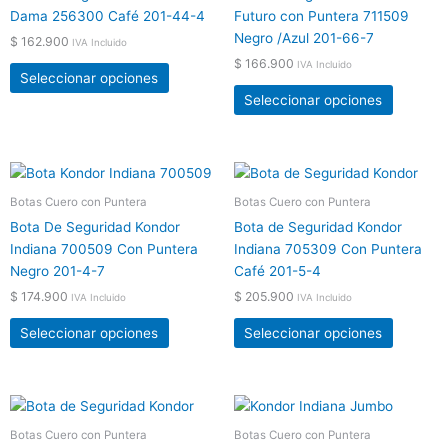
múltiples
múltiple
producto
product
Dama 256300 Café 201-44-4
Futuro con Puntera 711509
variantes.
variante
Negro /Azul 201-66-7
$
162.900
IVA Incluido
Las
Las
$
166.900
IVA Incluido
opciones
opcione
Seleccionar opciones
se
se
Seleccionar opciones
pueden
pueden
elegir
elegir
en
en
Este
Este
la
la
producto
product
Botas Cuero con Puntera
Botas Cuero con Puntera
página
página
tiene
tiene
de
de
Bota De Seguridad Kondor
Bota de Seguridad Kondor
múltiples
múltiple
producto
product
Indiana 700509 Con Puntera
Indiana 705309 Con Puntera
variantes.
variante
Negro 201-4-7
Café 201-5-4
Las
Las
$
174.900
$
205.900
IVA Incluido
IVA Incluido
opciones
opcione
se
se
Seleccionar opciones
Seleccionar opciones
pueden
pueden
elegir
elegir
en
en
Este
Este
la
la
producto
product
Botas Cuero con Puntera
Botas Cuero con Puntera
página
página