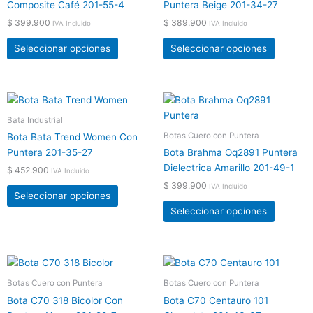
Composite Café 201-55-4
Puntera Beige 201-34-27
página
página
$
399.900
$
389.900
de
de
IVA Incluido
IVA Incluido
producto
product
Seleccionar opciones
Seleccionar opciones
Este
Este
producto
product
Bata Industrial
tiene
tiene
Botas Cuero con Puntera
Bota Bata Trend Women Con
múltiples
múltiple
Puntera 201-35-27
Bota Brahma Oq2891 Puntera
variantes.
variante
Dielectrica Amarillo 201-49-1
$
452.900
IVA Incluido
Las
Las
$
399.900
IVA Incluido
opciones
opcione
Seleccionar opciones
se
se
Seleccionar opciones
pueden
pueden
elegir
elegir
en
en
Este
Este
la
la
producto
product
Botas Cuero con Puntera
Botas Cuero con Puntera
página
página
tiene
tiene
de
de
Bota C70 318 Bicolor Con
Bota C70 Centauro 101
múltiples
múltiple