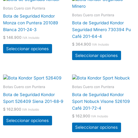
página
página
producto
product
Botas Cuero con Puntera
de
de
tiene
tiene
Botas Cuero con Puntera
producto
product
Bota de Seguridad Kondor
múltiples
múltiple
Monza con Puntera 201089
Bota de Seguridad Kondor
variantes.
variante
Blanca 201-24-3
Seguridad Minero 730394 Pu
Las
Las
Café 201-64-4
$
146.900
IVA Incluido
opciones
opcione
$
364.900
IVA Incluido
se
se
Seleccionar opciones
pueden
pueden
Seleccionar opciones
elegir
elegir
en
en
la
la
Este
Este
página
página
producto
product
Botas Cuero con Puntera
Botas Cuero con Puntera
de
de
tiene
tiene
producto
product
Bota de Seguridad Kondor
Bota de Seguridad Kondor
múltiples
múltiple
Sport 526409 Siena 201-68-9
Sport Nobuck Visone 526109
variantes.
variante
Café 201-72-4
$
162.900
IVA Incluido
Las
Las
$
162.900
IVA Incluido
opciones
opcione
Seleccionar opciones
se
se
Seleccionar opciones
pueden
pueden