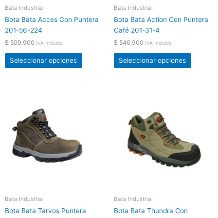
elegir
elegir
Bata Industrial
Bata Industrial
en
en
Bota Bata Acces Con Puntera
Bota Bata Action Con Puntera
la
la
201-56-224
Café 201-31-4
página
página
$
509.900
$
546.900
de
de
IVA Incluido
IVA Incluido
producto
product
Seleccionar opciones
Seleccionar opciones
Este
Este
producto
product
tiene
tiene
múltiples
múltiple
variantes.
variante
Las
Las
opciones
opcione
se
se
pueden
pueden
elegir
elegir
Bata Industrial
Bata Industrial
en
en
Bota Bata Tarvos Puntera
Bota Bata Thundra Con
la
la