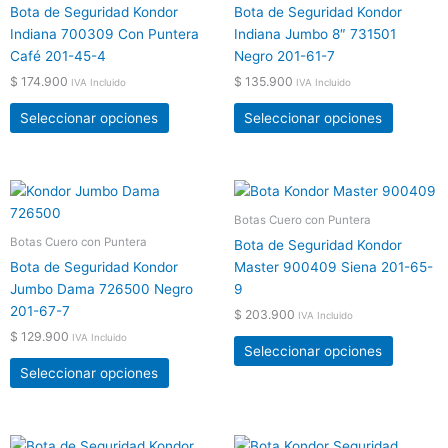
tiene
tiene
de
de
Bota de Seguridad Kondor
Bota de Seguridad Kondor
múltiples
múltiple
producto
product
Indiana 700309 Con Puntera
Indiana Jumbo 8″ 731501
variantes.
variante
Café 201-45-4
Negro 201-61-7
Las
Las
$
174.900
$
135.900
IVA Incluido
IVA Incluido
opciones
opcione
se
se
Seleccionar opciones
Seleccionar opciones
pueden
pueden
elegir
elegir
en
en
Este
Este
la
la
producto
product
Botas Cuero con Puntera
página
página
tiene
tiene
Botas Cuero con Puntera
de
de
Bota de Seguridad Kondor
múltiples
múltiple
producto
product
Bota de Seguridad Kondor
Master 900409 Siena 201-65-
variantes.
variante
Jumbo Dama 726500 Negro
9
Las
Las
201-67-7
$
203.900
IVA Incluido
opciones
opcione
$
129.900
IVA Incluido
se
se
Seleccionar opciones
pueden
pueden
Seleccionar opciones
elegir
elegir
en
en
la
la
Este
Este