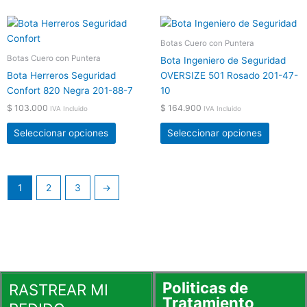
elegir
elegir
Este
Este
en
en
producto
product
Botas Cuero con Puntera
la
la
tiene
tiene
Botas Cuero con Puntera
página
página
Bota Ingeniero de Seguridad
múltiples
múltiple
de
de
Bota Herreros Seguridad
OVERSIZE 501 Rosado 201-47-
variantes.
variante
producto
product
Confort 820 Negra 201-88-7
10
Las
Las
$
103.000
$
164.900
IVA Incluido
IVA Incluido
opciones
opcione
se
se
Seleccionar opciones
Seleccionar opciones
pueden
pueden
elegir
elegir
en
en
1
2
3
→
la
la
página
página
de
de
producto
product
Politicas de
RASTREAR MI
Tratamiento