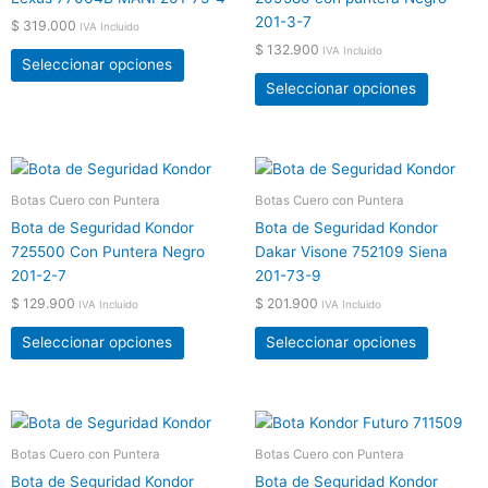
variantes.
variante
producto
product
201-3-7
$
319.000
IVA Incluido
Las
Las
$
132.900
IVA Incluido
opciones
opcione
Seleccionar opciones
se
se
Seleccionar opciones
pueden
pueden
elegir
elegir
en
en
Este
Este
la
la
producto
product
Botas Cuero con Puntera
Botas Cuero con Puntera
página
página
tiene
tiene
de
de
Bota de Seguridad Kondor
Bota de Seguridad Kondor
múltiples
múltiple
producto
product
725500 Con Puntera Negro
Dakar Visone 752109 Siena
variantes.
variante
201-2-7
201-73-9
Las
Las
$
129.900
$
201.900
IVA Incluido
IVA Incluido
opciones
opcione
se
se
Seleccionar opciones
Seleccionar opciones
pueden
pueden
elegir
elegir
en
en
Este
Este
la
la
producto
product
Botas Cuero con Puntera
Botas Cuero con Puntera
página
página
tiene
tiene
de
de
Bota de Seguridad Kondor
Bota de Seguridad Kondor