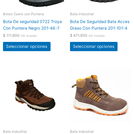
pueden
pueden
elegir
elegir
Botas Cuero con Puntera
Bata Industrial
en
en
Bota De seguridad 0722 Troya
Bota De Seguridad Bata Acces
la
la
Con Puntera Negro 201-46-7
Graso Con Puntera 201-101-4
página
página
$
111.900
$
471.900
de
de
IVA Incluido
IVA Incluido
producto
product
Seleccionar opciones
Seleccionar opciones
Este
Este
producto
product
tiene
tiene
múltiples
múltiple
variantes.
variante
Las
Las
opciones
opcione
se
se
pueden
pueden
elegir
elegir
Bata Industrial
Bata Industrial
en
en