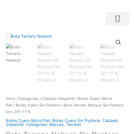
Ir
al
contenido
Búsqueda de productos
Bota
Terrano
Nobuck
Sin
Puntera
Oro
201-
17-
8
cantidad
Inicio
/
Categorias
/
Calzado Industrial
/
Botas Cuero Micro
Piel
/
Botas Cuero Sin Puntera
/ Bota Terrano Nobuck Sin Puntera
Oro 201-17-8
Botas Cuero Micro Piel
,
Botas Cuero Sin Puntera
,
Calzado
Industrial
,
Categorias
,
Marcas
,
Terrano