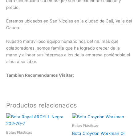
obra colombiana sabemos que son de excelente calidad y
precio.
Estamos ubicados en San Nicolas en la ciudad de Cali, Valle del
Cauca.
Nuestro maravilloso equipo humano nos define. más que
colaboradores, somos familia que ha logrado crecer de la
mano y alinear sus intereses a los de la empresa poniéndole el
alma a su labor.
Tambien Recomendamos Visitar:
Productos relacionados
Rango
Este
Este
de
producto
produc
precios:
Botas Plásticas
tiene
tiene
desde
Botas Plásticas
Bota Croydon Workman Oil
$ 129.900
múltiples
múltipl