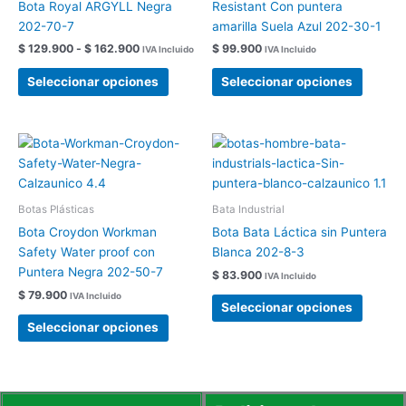
Bota Royal ARGYLL Negra
Resistant Con puntera
hasta
variantes.
variant
$ 162.900
202-70-7
amarilla Suela Azul 202-30-1
Las
Las
$
129.900
-
$
162.900
$
99.900
IVA Incluido
IVA Incluido
opciones
opcion
se
se
Seleccionar opciones
Seleccionar opciones
pueden
pueden
elegir
elegir
en
en
Este
Este
la
la
producto
produc
página
página
tiene
tiene
de
de
múltiples
múltipl
Botas Plásticas
Bata Industrial
producto
produc
variantes.
variant
Bota Croydon Workman
Bota Bata Láctica sin Puntera
Las
Las
Safety Water proof con
Blanca 202-8-3
opciones
opcion
Puntera Negra 202-50-7
$
83.900
IVA Incluido
se
se
$
79.900
IVA Incluido
pueden
pueden
Seleccionar opciones
elegir
elegir
Seleccionar opciones
en
en
la
la
página
página
de
de