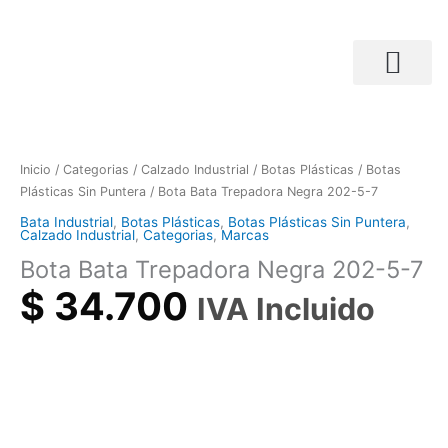
Ir
al
contenido
Búsqueda de productos
Bota
Bata
Trepadora
Inicio
/
Categorias
/
Calzado Industrial
/
Botas Plásticas
/
Botas
Negra
Plásticas Sin Puntera
/ Bota Bata Trepadora Negra 202-5-7
202-
Bata Industrial
,
Botas Plásticas
,
Botas Plásticas Sin Puntera
,
5-
Calzado Industrial
,
Categorias
,
Marcas
7
Bota Bata Trepadora Negra 202-5-7
cantidad
$
34.700
IVA Incluido