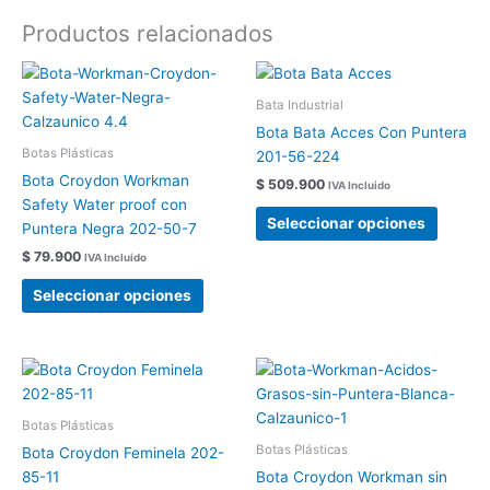
Productos relacionados
Este
Este
producto
produc
Bata Industrial
tiene
tiene
Bota Bata Acces Con Puntera
múltiples
múltipl
Botas Plásticas
201-56-224
variantes.
variant
Bota Croydon Workman
$
509.900
IVA Incluido
Las
Las
Safety Water proof con
opciones
opcion
Seleccionar opciones
Puntera Negra 202-50-7
se
se
$
79.900
IVA Incluido
pueden
pueden
elegir
elegir
Seleccionar opciones
en
en
la
la
página
página
Este
Este
de
de
producto
produc
producto
produc
tiene
tiene
Botas Plásticas
múltiples
múltipl
Botas Plásticas
Bota Croydon Feminela 202-
variantes.
variant
85-11
Bota Croydon Workman sin
Las
Las