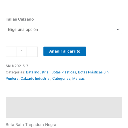
Tallas Calzado
Añadir al carrito
-
+
SKU:
202-5-7
Categorías:
Bata Industrial
,
Botas Plásticas
,
Botas Plásticas Sin
Puntera
,
Calzado Industrial
,
Categorias
,
Marcas
Descripción
Información adicional
Bota Bata Trepadora Negra