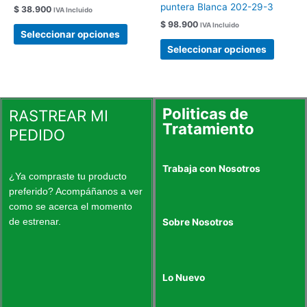
puntera Blanca 202-29-3
$
38.900
IVA Incluido
opciones
opcion
$
98.900
IVA Incluido
se
se
Seleccionar opciones
pueden
pueden
Seleccionar opciones
elegir
elegir
en
en
la
la
página
página
Politicas de
RASTREAR MI
de
de
Tratamiento
PEDIDO
producto
produc
Trabaja con Nosotros
¿Ya compraste tu producto
preferido? Acompáñanos a ver
como se acerca el momento
de estrenar.
Sobre Nosotros
Lo Nuevo