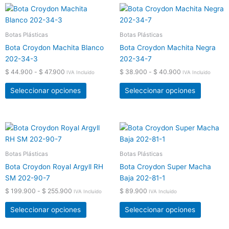
la
la
Rango
Rango
Este
Este
página
página
de
de
producto
product
precios:
precios:
de
de
tiene
tiene
desde
desde
Botas Plásticas
Botas Plásticas
producto
product
$ 44.900
$ 38.900
múltiples
múltiple
Bota Croydon Machita Blanco
Bota Croydon Machita Negra
hasta
hasta
variantes.
variante
$ 47.900
$ 40.900
202-34-3
202-34-7
Las
Las
$
44.900
-
$
47.900
$
38.900
-
$
40.900
IVA Incluido
IVA Incluido
opciones
opcione
se
se
Seleccionar opciones
Seleccionar opciones
pueden
pueden
elegir
elegir
en
en
Rango
Este
Este
la
la
de
producto
product
precios:
página
página
tiene
tiene
desde
Botas Plásticas
Botas Plásticas
de
de
$ 199.900
múltiples
múltiple
producto
product
Bota Croydon Royal Argyll RH
Bota Croydon Super Macha
hasta
variantes.
variante
$ 255.900
SM 202-90-7
Baja 202-81-1
Las
Las
$
199.900
-
$
255.900
$
89.900
IVA Incluido
IVA Incluido
opciones
opcione
se
se
Seleccionar opciones
Seleccionar opciones
pueden
pueden
elegir
elegir