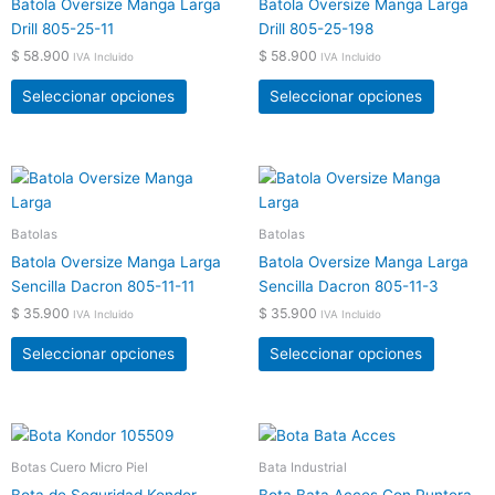
producto
product
Batola Oversize Manga Larga
Batola Oversize Manga Larga
variantes.
variante
Drill 805-25-11
Drill 805-25-198
Las
Las
$
58.900
$
58.900
IVA Incluido
IVA Incluido
opciones
opcione
se
se
Seleccionar opciones
Seleccionar opciones
pueden
pueden
elegir
elegir
en
en
Este
Este
la
la
producto
product
página
página
tiene
tiene
Batolas
Batolas
de
de
múltiples
múltiple
producto
product
Batola Oversize Manga Larga
Batola Oversize Manga Larga
variantes.
variante
Sencilla Dacron 805-11-11
Sencilla Dacron 805-11-3
Las
Las
$
35.900
$
35.900
IVA Incluido
IVA Incluido
opciones
opcione
se
se
Seleccionar opciones
Seleccionar opciones
pueden
pueden
elegir
elegir
en
en
Este
Este
la
la
producto
product
Botas Cuero Micro Piel
Bata Industrial
página
página
tiene
tiene
de
de
Bota de Seguridad Kondor
Bota Bata Acces Con Puntera