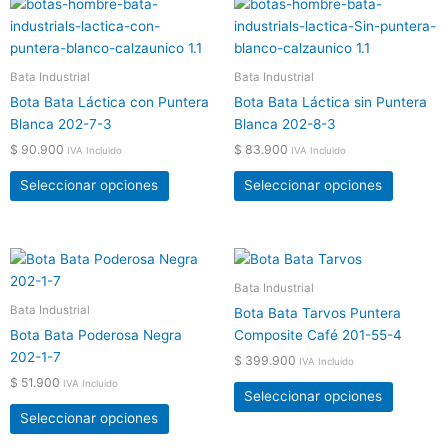
Este
Este
página
página
producto
product
de
de
tiene
tiene
producto
product
múltiples
múltiple
Bata Industrial
Bata Industrial
variantes.
variante
Bota Bata Láctica con Puntera
Bota Bata Láctica sin Puntera
Las
Las
Blanca 202-7-3
Blanca 202-8-3
opciones
opcione
$
90.900
$
83.900
IVA Incluido
IVA Incluido
se
se
pueden
pueden
Seleccionar opciones
Seleccionar opciones
elegir
elegir
en
en
la
la
Este
Este
página
página
producto
product
Bata Industrial
de
de
tiene
tiene
Bata Industrial
producto
product
Bota Bata Tarvos Puntera
múltiples
múltiple
Bota Bata Poderosa Negra
Composite Café 201-55-4
variantes.
variante
202-1-7
$
399.900
IVA Incluido
Las
Las
$
51.900
IVA Incluido
opciones
opcione
Seleccionar opciones
se
se
Seleccionar opciones
pueden
pueden