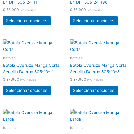
En Drill 805-24-11
En Drill 805-24-198
página
página
$
56.900
$
56.900
de
de
IVA Incluido
IVA Incluido
producto
product
Seleccionar opciones
Seleccionar opciones
Este
Este
producto
product
tiene
tiene
Batolas
Batolas
múltiples
múltiple
Batola Oversize Manga Corta
Batola Oversize Manga Corta
variantes.
variante
Sencilla Dacron 805-10-11
Sencilla Dacron 805-10-3
Las
Las
$
34.900
$
34.900
IVA Incluido
IVA Incluido
opciones
opcione
se
se
Seleccionar opciones
Seleccionar opciones
pueden
pueden
elegir
elegir
en
en
Este
Este
la
la
producto
product
página
página
tiene
tiene
Batolas
Batolas
de
de
múltiples
múltiple