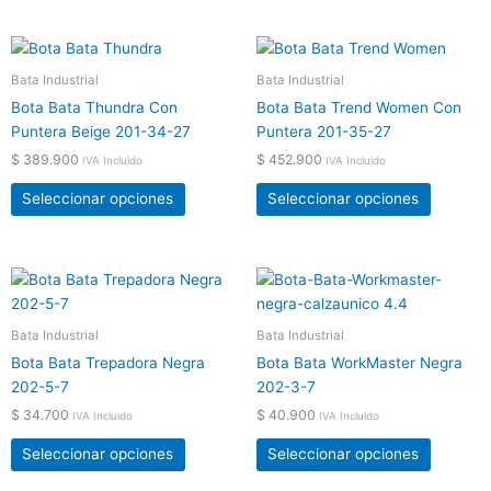
elegir
elegir
en
en
Este
Este
la
la
producto
product
Bata Industrial
Bata Industrial
página
página
tiene
tiene
de
de
Bota Bata Thundra Con
Bota Bata Trend Women Con
múltiples
múltiple
producto
product
Puntera Beige 201-34-27
Puntera 201-35-27
variantes.
variante
$
389.900
$
452.900
IVA Incluido
IVA Incluido
Las
Las
opciones
opcione
Seleccionar opciones
Seleccionar opciones
se
se
pueden
pueden
elegir
elegir
Este
Este
en
en
producto
product
la
la
tiene
tiene
Bata Industrial
Bata Industrial
página
página
múltiples
múltiple
de
de
Bota Bata Trepadora Negra
Bota Bata WorkMaster Negra
variantes.
variante
producto
product
202-5-7
202-3-7
Las
Las
$
34.700
$
40.900
IVA Incluido
IVA Incluido
opciones
opcione
se
se
Seleccionar opciones
Seleccionar opciones
pueden
pueden