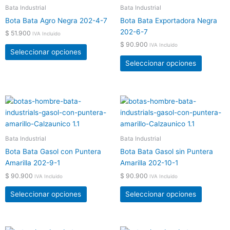
tiene
tiene
Bata Industrial
Bata Industrial
de
de
múltiples
múltiple
producto
product
Bota Bata Agro Negra 202-4-7
Bota Bata Exportadora Negra
variantes.
variante
202-6-7
$
51.900
IVA Incluido
Las
Las
$
90.900
IVA Incluido
opciones
opcione
Seleccionar opciones
se
se
Seleccionar opciones
pueden
pueden
elegir
elegir
en
en
Este
Este
la
la
producto
product
página
página
tiene
tiene
de
de
múltiples
múltiple
Bata Industrial
Bata Industrial
producto
product
variantes.
variante
Bota Bata Gasol con Puntera
Bota Bata Gasol sin Puntera
Las
Las
Amarilla 202-9-1
Amarilla 202-10-1
opciones
opcione
$
90.900
$
90.900
IVA Incluido
IVA Incluido
se
se
pueden
pueden
Seleccionar opciones
Seleccionar opciones
elegir
elegir
en
en
la
la