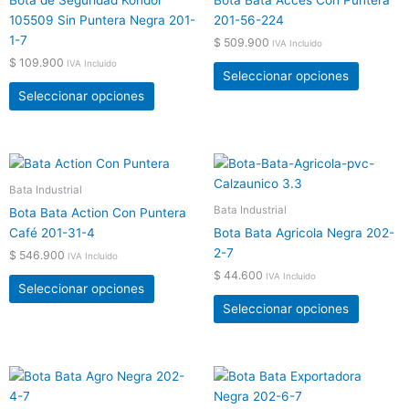
múltiples
múltiple
producto
product
105509 Sin Puntera Negra 201-
201-56-224
variantes.
variante
1-7
$
509.900
IVA Incluido
Las
Las
$
109.900
IVA Incluido
opciones
opcione
Seleccionar opciones
se
se
Seleccionar opciones
pueden
pueden
elegir
elegir
en
en
Este
Este
la
la
producto
product
Bata Industrial
página
página
tiene
tiene
Bata Industrial
de
de
Bota Bata Action Con Puntera
múltiples
múltiple
producto
product
Café 201-31-4
Bota Bata Agricola Negra 202-
variantes.
variante
2-7
$
546.900
IVA Incluido
Las
Las
$
44.600
IVA Incluido
opciones
opcione
Seleccionar opciones
se
se
Seleccionar opciones
pueden
pueden
elegir
elegir
en
en
Este
Este
la
la
producto
product
página
página