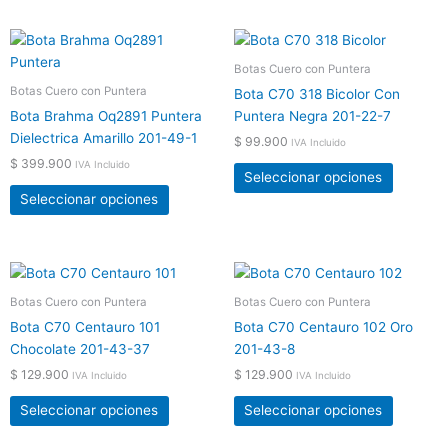
elegir
elegir
en
en
Este
Este
la
la
producto
product
Botas Cuero con Puntera
página
página
tiene
tiene
Botas Cuero con Puntera
de
de
Bota C70 318 Bicolor Con
múltiples
múltiple
producto
product
Bota Brahma Oq2891 Puntera
Puntera Negra 201-22-7
variantes.
variante
Dielectrica Amarillo 201-49-1
$
99.900
IVA Incluido
Las
Las
$
399.900
IVA Incluido
opciones
opcione
Seleccionar opciones
se
se
Seleccionar opciones
pueden
pueden
elegir
elegir
en
en
Este
Este
la
la
producto
product
Botas Cuero con Puntera
Botas Cuero con Puntera
página
página
tiene
tiene
de
de
Bota C70 Centauro 101
Bota C70 Centauro 102 Oro
múltiples
múltiple
producto
product
Chocolate 201-43-37
201-43-8
variantes.
variante
$
129.900
$
129.900
IVA Incluido
IVA Incluido
Las
Las
opciones
opcione
Seleccionar opciones
Seleccionar opciones
se
se