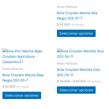
elegir
elegir
Botas Plásticas
en
en
Bota Croydon Macha Alta
la
la
Negra 202-27-7
página
página
$
54.900
de
de
IVA Incluido
producto
product
Seleccionar opciones
Rango
Este
Este
de
producto
product
precios:
tiene
tiene
desde
Botas Plásticas
$ 38.900
múltiples
múltiple
Botas Plásticas
Bota Croydon Machita Azul
hasta
variantes.
variante
$ 40.900
Bota Croydon Macha Baja
202-34-11
Las
Las
Negra 202-53-7
$
38.900
-
$
40.900
IVA Incluido
opciones
opcione
$
53.900
IVA Incluido
se
se
Seleccionar opciones
pueden
pueden
Seleccionar opciones
elegir
elegir
en
en