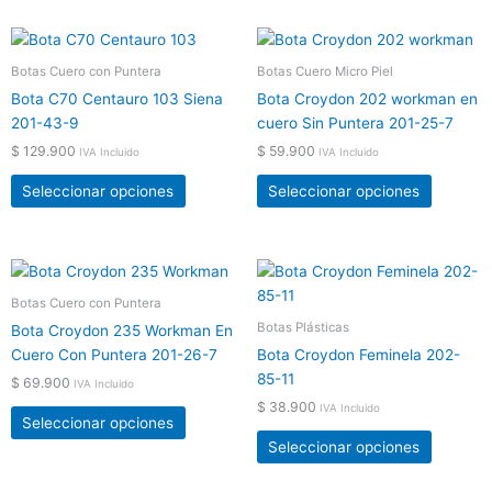
pueden
pueden
elegir
elegir
Este
Este
en
en
producto
product
Botas Cuero con Puntera
Botas Cuero Micro Piel
la
la
tiene
tiene
página
página
Bota C70 Centauro 103 Siena
Bota Croydon 202 workman en
múltiples
múltiple
de
de
201-43-9
cuero Sin Puntera 201-25-7
variantes.
variante
producto
product
$
129.900
$
59.900
IVA Incluido
IVA Incluido
Las
Las
opciones
opcione
Seleccionar opciones
Seleccionar opciones
se
se
pueden
pueden
elegir
elegir
Este
Este
en
en
producto
product
Botas Cuero con Puntera
la
la
tiene
tiene
Botas Plásticas
página
página
Bota Croydon 235 Workman En
múltiples
múltiple
de
de
Cuero Con Puntera 201-26-7
Bota Croydon Feminela 202-
variantes.
variante
producto
product
85-11
$
69.900
IVA Incluido
Las
Las
$
38.900
IVA Incluido
opciones
opcione
Seleccionar opciones
se
se
Seleccionar opciones
pueden
pueden
elegir
elegir