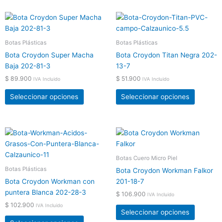
en
en
Este
Este
la
la
producto
product
página
página
tiene
tiene
Botas Plásticas
Botas Plásticas
de
de
múltiples
múltiple
producto
product
Bota Croydon Super Macha
Bota Croydon Titan Negra 202-
variantes.
variante
Baja 202-81-3
13-7
Las
Las
$
89.900
$
51.900
IVA Incluido
IVA Incluido
opciones
opcione
se
se
Seleccionar opciones
Seleccionar opciones
pueden
pueden
elegir
elegir
en
en
Este
Este
la
la
producto
product
página
página
tiene
tiene
Botas Cuero Micro Piel
de
de
múltiples
múltiple
Botas Plásticas
producto
product
Bota Croydon Workman Falkor
variantes.
variante
Bota Croydon Workman con
201-18-7
Las
Las
puntera Blanca 202-28-3
$
106.900
IVA Incluido
opciones
opcione
$
102.900
IVA Incluido
se
se
Seleccionar opciones
pueden
pueden