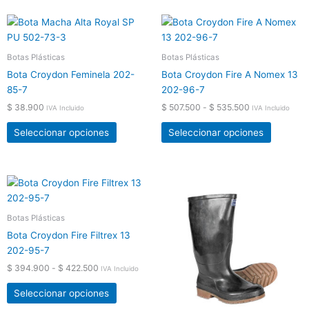
en
en
Rango
Este
Este
la
la
de
producto
product
precios:
página
página
tiene
tiene
desde
Botas Plásticas
Botas Plásticas
de
de
$ 507.500
múltiples
múltiple
producto
product
Bota Croydon Feminela 202-
Bota Croydon Fire A Nomex 13
hasta
variantes.
variante
$ 535.500
85-7
202-96-7
Las
Las
$
38.900
$
507.500
-
$
535.500
IVA Incluido
IVA Incluido
opciones
opcione
se
se
Seleccionar opciones
Seleccionar opciones
pueden
pueden
elegir
elegir
en
en
Rango
Este
Este
la
la
de
producto
product
precios:
página
página
tiene
tiene
desde
Botas Plásticas
de
de
$ 394.900
múltiples
múltiple
producto
product
Bota Croydon Fire Filtrex 13
hasta
variantes.
variante
$ 422.500
202-95-7
Las
Las
$
394.900
-
$
422.500
IVA Incluido
opciones
opcione
se
se
Seleccionar opciones
pueden
pueden