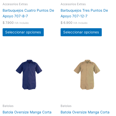
elegir
elegir
Accesorios Extras
Accesorios Extras
en
en
Barbuquejos Cuatro Puntos De
Barbuquejos Tres Puntos De
la
la
Apoyo 707-8-7
Apoyo 707-12-7
página
página
$
7.900
$
6.900
de
de
IVA Incluido
IVA Incluido
producto
product
Seleccionar opciones
Seleccionar opciones
Este
Este
producto
product
tiene
tiene
múltiples
múltiple
variantes.
variante
Las
Las
opciones
opcione
se
se
pueden
pueden
elegir
elegir
Batolas
Batolas
en
en
Batola Oversize Manga Corta
Batola Oversize Manga Corta
la
la