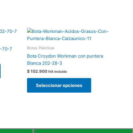
Este
Este
producto
producto
tiene
tiene
Botas Plásticas
2-70-7
0
múltiples
múltiples
Bota Croydon Workman con puntera
o
variantes.
variantes.
0
Blanca 202-28-3
Las
Las
$
102.900
IVA Incluido
opciones
opciones
se
se
Seleccionar opciones
pueden
pueden
elegir
elegir
en
en
la
la
página
página
de
de
producto
producto