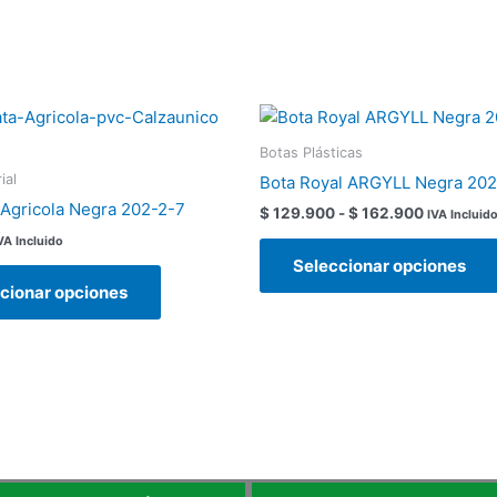
Rango
Este
de
producto
precios:
Botas Plásticas
tiene
desde
ial
Bota Royal ARGYLL Negra 20
$ 129.90
múltiples
hasta
 Agricola Negra 202-2-7
$
129.900
-
$
162.900
IVA Incluid
variantes.
$ 162.90
VA Incluido
Las
Seleccionar opciones
opciones
cionar opciones
se
pueden
elegir
en
la
página
de
producto