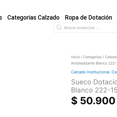
s
Categorias Calzado
Ropa de Dotación
Búsqueda
de
productos
Sueco
Inicio
/
Categorias
/
Calzado
Dotacion
Antideslizante Blanco 222-
Evacol
Calzado Institucional
,
Ca
0149
Sueco Dotacio
Antideslizante
Blanco
Blanco 222-1
222-
$
50.900
15-
3
cantidad