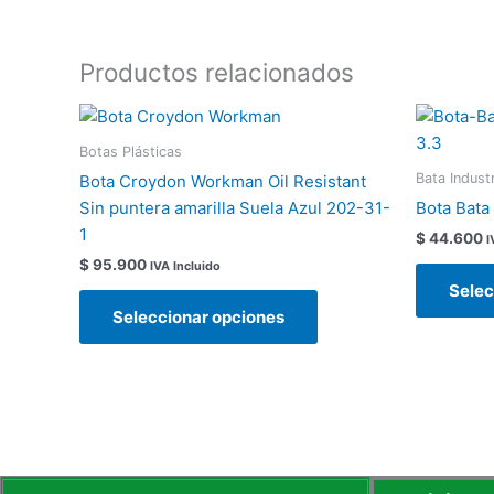
Productos relacionados
Este
producto
Botas Plásticas
tiene
Bata Industr
Bota Croydon Workman Oil Resistant
múltiples
Sin puntera amarilla Suela Azul 202-31-
Bota Bata
variantes.
1
$
44.600
I
Las
$
95.900
IVA Incluido
opciones
Selec
se
Seleccionar opciones
pueden
elegir
en
la
página
de
producto