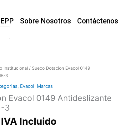
EPP
Sobre Nosotros
Contáctenos
 Institucional
/ Sueco Dotacion Evacol 0149
15-3
tegorias
,
Evacol
,
Marcas
n Evacol 0149 Antideslizante
5-3
IVA Incluido