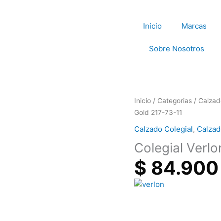
Inicio
Marcas
Sobre Nosotros
Colegial
Inicio
/
Categorias
/
Calzad
Verlon
Gold 217-73-11
Diana
Calzado Colegial
,
Calzad
Gold
Colegial Verl
217-
73-
$
84.900
11
cantidad