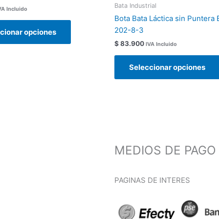
múltiples
Bata Industrial
VA Incluido
variantes.
Bota Bata Láctica sin Puntera 
Las
202-8-3
cionar opciones
opciones
$
83.900
IVA Incluido
se
pueden
Seleccionar opciones
elegir
en
la
página
de
producto
s de Tratamiento
MEDIOS DE PAGO
osotros
PAGINAS DE INTERES
os