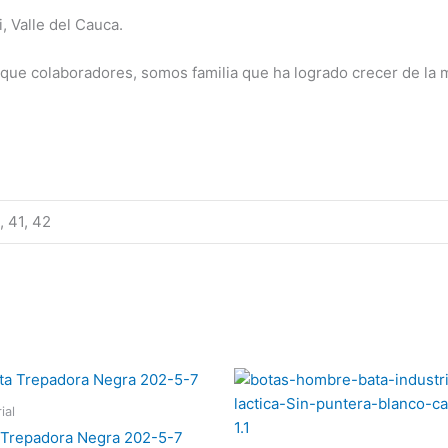
, Valle del Cauca.
ue colaboradores, somos familia que ha logrado crecer de la m
, 41, 42
Este
producto
ial
tiene
 Trepadora Negra 202-5-7