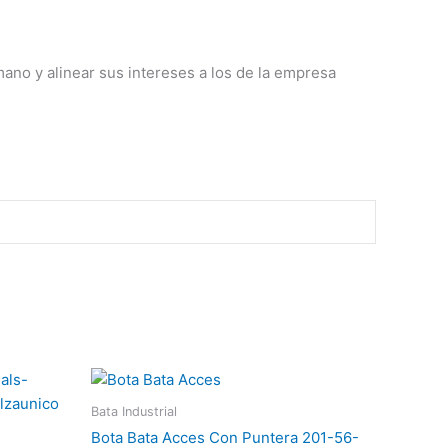
ano y alinear sus intereses a los de la empresa
Este
Este
producto
producto
Bata Industrial
tiene
tiene
Bota Bata Acces Con Puntera 201-56-