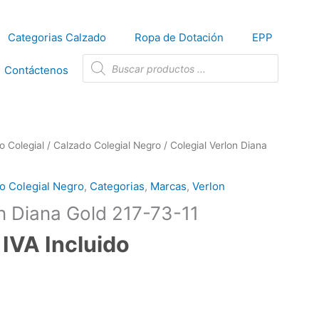
Categorias Calzado
Ropa de Dotación
EPP
Búsqueda
de
Contáctenos
productos
o Colegial
/
Calzado Colegial Negro
/ Colegial Verlon Diana
o Colegial Negro
,
Categorias
,
Marcas
,
Verlon
on Diana Gold 217-73-11
IVA Incluido