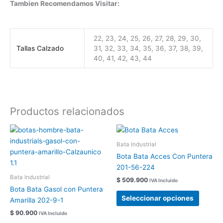
Tambien Recomendamos Visitar:
22, 23, 24, 25, 26, 27, 28, 29, 30,
Tallas Calzado
31, 32, 33, 34, 35, 36, 37, 38, 39,
40, 41, 42, 43, 44
Productos relacionados
Este
Este
producto
produc
Bata Industrial
tiene
tiene
Bota Bata Acces Con Puntera
múltiples
múltipl
201-56-224
variantes.
variant
Bata Industrial
$
509.900
IVA Incluido
Las
Las
Bota Bata Gasol con Puntera
opciones
opcion
Seleccionar opciones
Amarilla 202-9-1
se
se
$
90.900
IVA Incluido
pueden
pueden