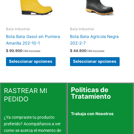
Las
Las
opciones
opcion
se
se
pueden
pueden
elegir
elegir
Bata Industrial
Bata Industrial
en
en
Bota Bata Gasol sin Puntera
Bota Bata Agricola Negra
la
la
Amarilla 202-10-1
202-2-7
página
página
$
90.900
$
44.600
IVA Incluido
IVA Incluido
de
de
producto
produc
Seleccionar opciones
Seleccionar opciones
Politicas de
RASTREAR MI
Tratamiento
PEDIDO
Trabaja con Nosotros
¿Ya compraste tu producto
preferido? Acompáñanos a ver
como se acerca el momento de