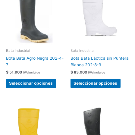
tiene
tiene
múltiples
múltipl
variantes.
variant
Las
Las
opciones
opcion
se
se
pueden
pueden
elegir
elegir
Bata Industrial
Bata Industrial
en
en
Bota Bata Agro Negra 202-4-
Bota Bata Láctica sin Puntera
la
la
7
Blanca 202-8-3
página
página
$
51.900
$
83.900
IVA Incluido
IVA Incluido
de
de
producto
produc
Seleccionar opciones
Seleccionar opciones
Este
Este
producto
produc
tiene
tiene
múltiples
múltipl
variantes.
variant