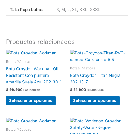
Talla Ropa Letras
S, M, L, XL, XXL, XXXL
Productos relacionados
Este
Este
producto
produc
Botas Plásticas
tiene
tiene
Botas Plásticas
Bota Croydon Workman Oil
múltiples
múltipl
Resistant Con puntera
Bota Croydon Titan Negra
variantes.
variant
amarilla Suela Azul 202-30-1
202-13-7
Las
Las
$
99.900
$
51.900
IVA Incluido
IVA Incluido
opciones
opcion
se
se
Seleccionar opciones
Seleccionar opciones
pueden
pueden
elegir
elegir
en
en
Este
Este
la
la
producto
produc
Botas Plásticas
página
página
tiene
tiene