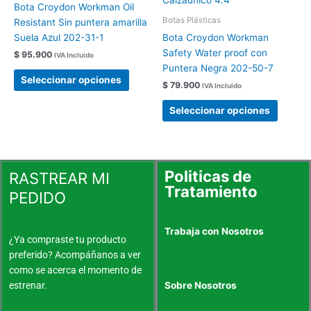
Bota Croydon Workman Oil
de
de
múltiples
múltipl
Botas Plásticas
Resistant Sin puntera amarilla
producto
produc
variantes.
variant
Suela Azul 202-31-1
Bota Croydon Workman
Las
Las
Safety Water proof con
$
95.900
IVA Incluido
opciones
opcion
Puntera Negra 202-50-7
se
se
Seleccionar opciones
$
79.900
IVA Incluido
pueden
pueden
elegir
elegir
Seleccionar opciones
en
en
la
la
página
página
de
de
Politicas de
RASTREAR MI
producto
produc
Tratamiento
PEDIDO
Trabaja con Nosotros
¿Ya compraste tu producto
preferido? Acompáñanos a ver
como se acerca el momento de
estrenar.
Sobre Nosotros