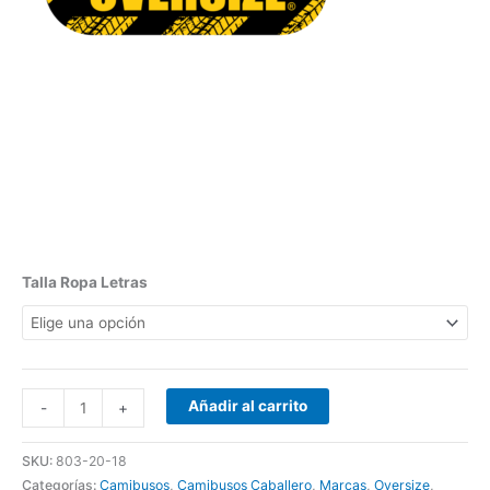
Talla Ropa Letras
Añadir al carrito
-
+
SKU:
803-20-18
Categorías:
Camibusos
,
Camibusos Caballero
,
Marcas
,
Oversize
,