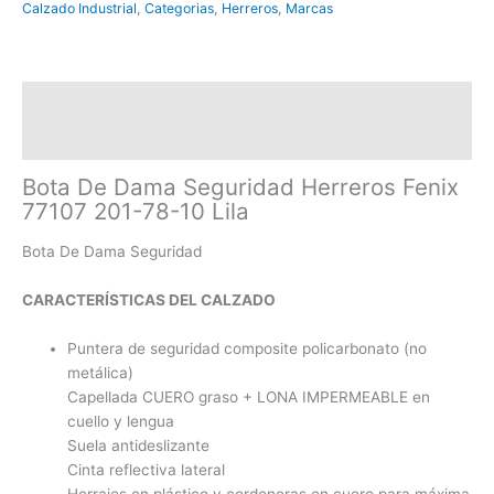
Calzado Industrial
,
Categorias
,
Herreros
,
Marcas
Descripción
Información adicional
Bota De Dama Seguridad Herreros Fenix
77107 201-78-10 Lila
Bota De Dama Seguridad
CARACTERÍSTICAS DEL CALZADO
Puntera de seguridad composite policarbonato (no
metálica)
Capellada CUERO graso + LONA IMPERMEABLE en
cuello y lengua
Suela antideslizante
Cinta reflectiva lateral
Herrajes en plástico y cordoneras en cuero para máxima