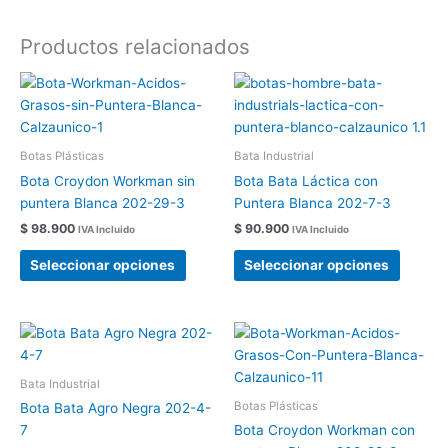
Productos relacionados
Este
Este
producto
produc
tiene
tiene
múltiples
múltipl
Botas Plásticas
Bata Industrial
variantes.
variant
Bota Croydon Workman sin
Bota Bata Láctica con
Las
Las
puntera Blanca 202-29-3
Puntera Blanca 202-7-3
opciones
opcion
$
98.900
$
90.900
IVA Incluido
IVA Incluido
se
se
pueden
pueden
Seleccionar opciones
Seleccionar opciones
elegir
elegir
en
en
la
la
Este
Este
página
página
producto
produc
de
de
tiene
tiene
Bata Industrial
producto
produc
múltiples
múltipl
Botas Plásticas
Bota Bata Agro Negra 202-4-
variantes.
variant
7
Bota Croydon Workman con
Las
Las