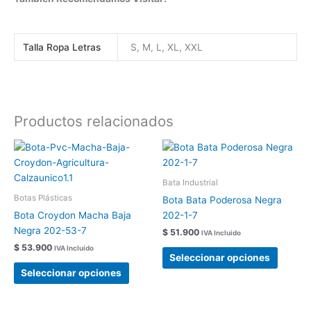
Talla Ropa Letras
S, M, L, XL, XXL
Productos relacionados
Este
Este
producto
produc
tiene
tiene
Bata Industrial
múltiples
múltipl
Botas Plásticas
Bota Bata Poderosa Negra
variantes.
variant
Bota Croydon Macha Baja
202-1-7
Las
Las
Negra 202-53-7
$
51.900
IVA Incluido
opciones
opcion
$
53.900
IVA Incluido
se
se
Seleccionar opciones
pueden
pueden
Seleccionar opciones
elegir
elegir
en
en