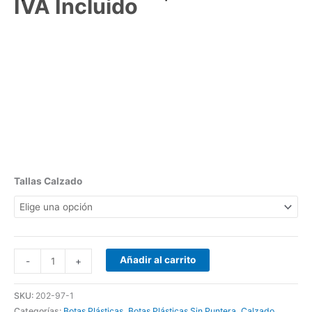
IVA Incluido
Tallas Calzado
Añadir al carrito
-
+
SKU:
202-97-1
Categorías:
Botas Plásticas
,
Botas Plásticas Sin Puntera
,
Calzado