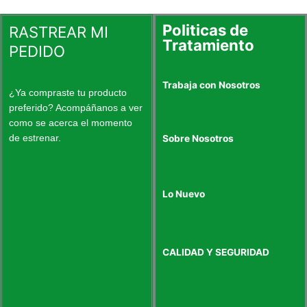
la
la
página
página
Politicas de
RASTREAR MI
de
de
Tratamiento
PEDIDO
producto
produc
Trabaja con Nosotros
¿Ya compraste tu producto
preferido? Acompáñanos a ver
como se acerca el momento
de estrenar.
Sobre Nosotros
Lo Nuevo
CALIDAD Y SEGURIDAD