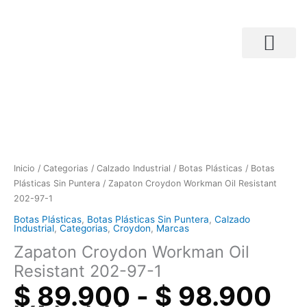
Ir
al
contenido
Ra
Búsqueda de productos
Zapaton
de
Croydon
pr
Workman
de
Oil
$ 
Resistant
ha
202-
$ 
Inicio
/
Categorias
/
Calzado Industrial
/
Botas Plásticas
/
Botas
97-
Plásticas Sin Puntera
/ Zapaton Croydon Workman Oil Resistant
1
202-97-1
cantidad
Botas Plásticas
,
Botas Plásticas Sin Puntera
,
Calzado
Industrial
,
Categorias
,
Croydon
,
Marcas
Zapaton Croydon Workman Oil
Resistant 202-97-1
$
89.900
-
$
98.900