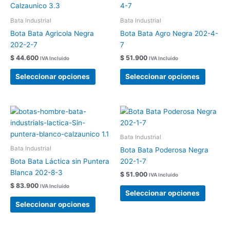
producto
produc
tiene
tiene
Bata Industrial
Bata Industrial
múltiples
múltipl
Bota Bata Agricola Negra
Bota Bata Agro Negra 202-4-
variantes.
variant
202-2-7
7
Las
Las
$
44.600
$
51.900
IVA Incluido
IVA Incluido
opciones
opcion
se
se
Seleccionar opciones
Seleccionar opciones
pueden
pueden
elegir
elegir
en
en
Este
Este
la
la
producto
produc
página
página
tiene
tiene
Bata Industrial
de
de
múltiples
múltipl
Bata Industrial
Bota Bata Poderosa Negra
producto
produc
variantes.
variant
Bota Bata Láctica sin Puntera
202-1-7
Las
Las
Blanca 202-8-3
$
51.900
IVA Incluido
opciones
opcion
$
83.900
IVA Incluido
se
se
Seleccionar opciones
pueden
pueden
Seleccionar opciones
elegir
elegir
en
en