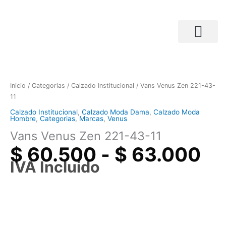
Ir
al
contenido
Ra
Búsqueda de productos
Vans
de
Venus
pr
Zen
Inicio
/
Categorias
/
Calzado Institucional
/ Vans Venus Zen 221-43-
de
221-
11
$ 
43-
ha
Calzado Institucional
,
Calzado Moda Dama
,
Calzado Moda
11
Hombre
,
Categorias
,
Marcas
,
Venus
$ 
cantidad
Vans Venus Zen 221-43-11
$
60.500
-
$
63.000
IVA Incluido