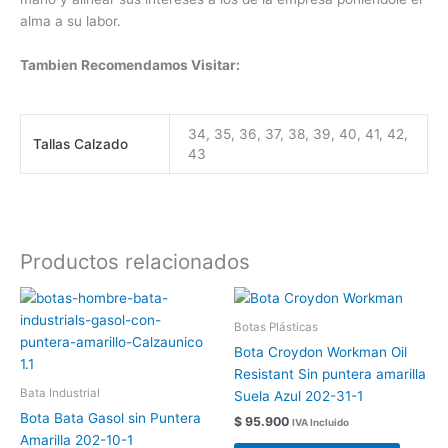
alma a su labor.
Tambien Recomendamos Visitar:
34, 35, 36, 37, 38, 39, 40, 41, 42,
Tallas Calzado
43
Productos relacionados
Este
Este
producto
produc
Botas Plásticas
tiene
tiene
Bota Croydon Workman Oil
múltiples
múltipl
Resistant Sin puntera amarilla
variantes.
variant
Bata Industrial
Suela Azul 202-31-1
Las
Las
Bota Bata Gasol sin Puntera
$
95.900
IVA Incluido
opciones
opcion
Amarilla 202-10-1