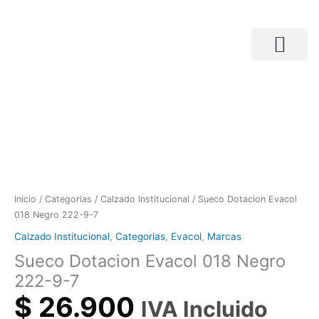
Ir
al
contenido
Búsqueda de productos
Sueco
Dotacion
Evacol
018
Negro
222-
9-
7
Inicio
/
Categorias
/
Calzado Institucional
/ Sueco Dotacion Evacol
cantidad
018 Negro 222-9-7
Calzado Institucional
,
Categorias
,
Evacol
,
Marcas
Sueco Dotacion Evacol 018 Negro
222-9-7
$
26.900
IVA Incluido