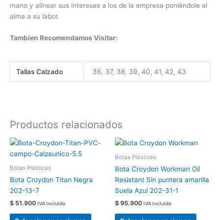
mano y alinear sus intereses a los de la empresa poniéndole el
alma a su labor.
Tambien Recomendamos Visitar:
Tallas Calzado
36, 37, 38, 39, 40, 41, 42, 43
Productos relacionados
Este
Este
producto
produc
Botas Plásticas
tiene
tiene
Botas Plásticas
Bota Croydon Workman Oil
múltiples
múltipl
Bota Croydon Titan Negra
Resistant Sin puntera amarilla
variantes.
variant
202-13-7
Suela Azul 202-31-1
Las
Las
$
51.900
$
95.900
IVA Incluido
IVA Incluido
opciones
opcion
se
se