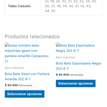
27, 28, 29, 30, 31, 32, 33, 34, 35,
Tallas Calzado
36, 37, 38, 39, 40, 41, 42, 43,
44, 45
Productos relacionados
Este
Este
producto
produc
tiene
tiene
Bata Industrial
múltiples
múltipl
Bota Bata Exportadora Negra
variantes.
variant
Bata Industrial
202-6-7
Las
Las
Bota Bata Gasol con Puntera
$
90.900
IVA Incluido
opciones
opcion
Amarilla 202-9-1
se
se
Seleccionar opciones
$
90.900
IVA Incluido
pueden
pueden
elegir
elegir
Seleccionar opciones
en
en
la
la