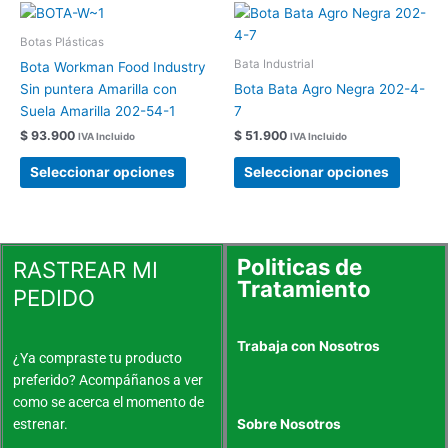
página
página
Este
Este
de
de
producto
produc
Botas Plásticas
producto
produc
tiene
tiene
Bata Industrial
Bota Workman Food Industry
múltiples
múltipl
Sin puntera Amarilla con
Bota Bata Agro Negra 202-4-
variantes.
variant
Suela Amarilla 202-54-1
7
Las
Las
$
93.900
$
51.900
IVA Incluido
IVA Incluido
opciones
opcion
se
se
Seleccionar opciones
Seleccionar opciones
pueden
pueden
elegir
elegir
en
en
la
la
Politicas de
RASTREAR MI
página
página
Tratamiento
PEDIDO
de
de
producto
produc
Trabaja con Nosotros
¿Ya compraste tu producto
preferido? Acompáñanos a ver
como se acerca el momento de
estrenar.
Sobre Nosotros