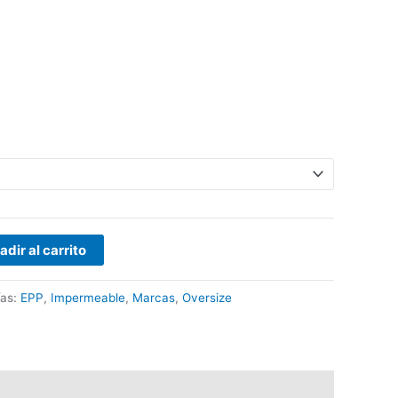
adir al carrito
ías:
EPP
,
Impermeable
,
Marcas
,
Oversize