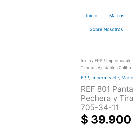
Inicio
Marcas
Sobre Nosotros
REF
Inicio
/
EPP
/
Impermeable
801
Tirantas Ajustables Calibr
Pantalon
EPP
,
Impermeable
,
Marc
Oversize
REF 801 Panta
Tipo
Overol
Pechera y Tira
Con
705-34-11
Pechera
$
39.900
y
Tirantas
Ajustables