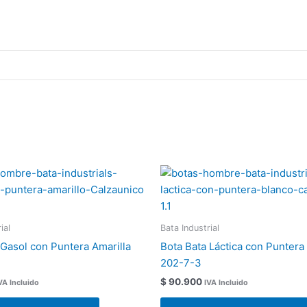
Este
producto
tiene
múltiples
ial
Bata Industrial
variantes.
 Gasol con Puntera Amarilla
Bota Bata Láctica con Puntera
Las
202-7-3
opciones
$
90.900
VA Incluido
IVA Incluido
se
pueden