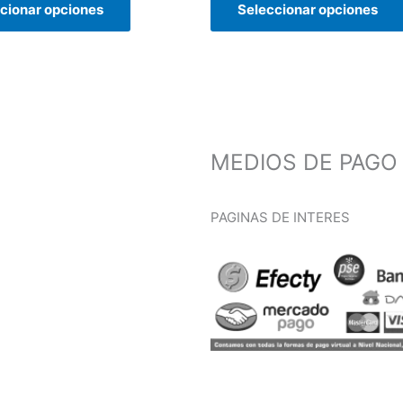
cionar opciones
Seleccionar opciones
elegir
en
la
página
de
producto
s de Tratamiento
MEDIOS DE PAGO
osotros
PAGINAS DE INTERES
os
EGURIDAD