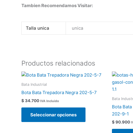
Tambien Recomendamos Visitar:
Talla unica
unica
Productos relacionados
Este
producto
Bata Industrial
tiene
Bota Bata Trepadora Negra 202-5-7
múltiples
Bata Industr
$
34.700
IVA Incluido
variantes.
Bota Bata
Las
202-9-1
Seleccionar opciones
opciones
$
90.900
I
se
pueden