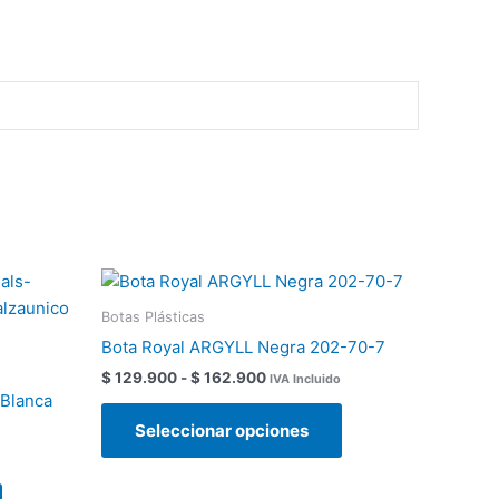
Rango
Este
Este
de
producto
producto
precios:
Botas Plásticas
tiene
tiene
desde
Bota Royal ARGYLL Negra 202-70-7
$ 129.900
múltiples
múltiples
hasta
$
129.900
-
$
162.900
IVA Incluido
variantes.
variantes.
$ 162.900
 Blanca
Las
Las
Seleccionar opciones
opciones
opciones
se
se
pueden
pueden