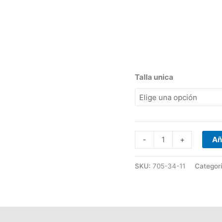
Calibre
18
705-
34-
11
cantidad
Talla unica
-
+
Añ
SKU:
705-34-11
Categor