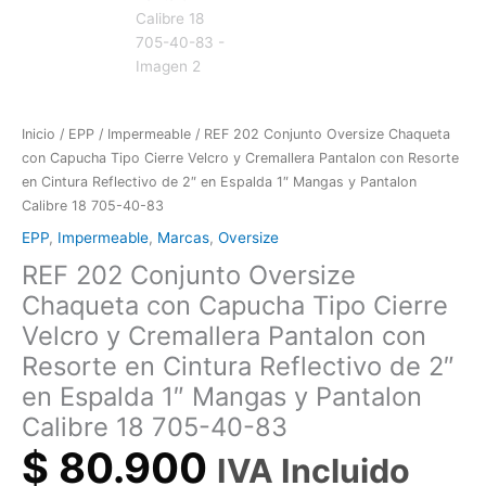
en
Cintura
Reflectivo
de
2"
en
Inicio
/
EPP
/
Impermeable
/ REF 202 Conjunto Oversize Chaqueta
Espalda
con Capucha Tipo Cierre Velcro y Cremallera Pantalon con Resorte
1"
en Cintura Reflectivo de 2″ en Espalda 1″ Mangas y Pantalon
Mangas
Calibre 18 705-40-83
y
EPP
,
Impermeable
,
Marcas
,
Oversize
Pantalon
Calibre
REF 202 Conjunto Oversize
18
Chaqueta con Capucha Tipo Cierre
705-
Velcro y Cremallera Pantalon con
40-
Resorte en Cintura Reflectivo de 2″
83
cantidad
en Espalda 1″ Mangas y Pantalon
Calibre 18 705-40-83
$
80.900
IVA Incluido