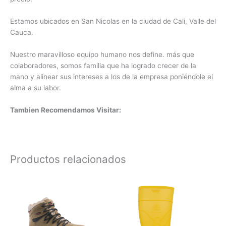
Estamos ubicados en San Nicolas en la ciudad de Cali, Valle del
Cauca.
Nuestro maravilloso equipo humano nos define. más que
colaboradores, somos familia que ha logrado crecer de la
mano y alinear sus intereses a los de la empresa poniéndole el
alma a su labor.
Tambien Recomendamos Visitar:
Productos relacionados
Este
Este
producto
produc
tiene
tiene
múltiples
múltipl
variantes.
variant