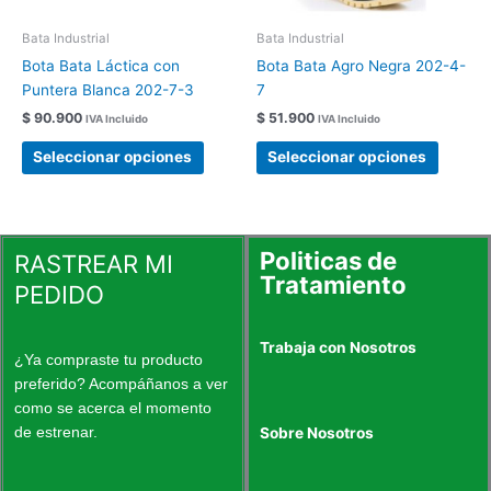
pueden
pueden
elegir
elegir
Bata Industrial
Bata Industrial
en
en
Bota Bata Láctica con
Bota Bata Agro Negra 202-4-
la
la
Puntera Blanca 202-7-3
7
página
página
$
90.900
$
51.900
IVA Incluido
IVA Incluido
de
de
producto
produc
Seleccionar opciones
Seleccionar opciones
Politicas de
RASTREAR MI
Tratamiento
PEDIDO
Trabaja con Nosotros
¿Ya compraste tu producto
preferido? Acompáñanos a ver
como se acerca el momento
de estrenar.
Sobre Nosotros