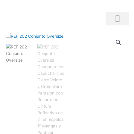
Ir
al
contenido
Búsqueda de productos
REF
202
Conjunto
Oversize
Chaqueta
con
Capucha
Tipo
Cierre
Velcro
y
Cremallera
Pantalon
con
Resorte