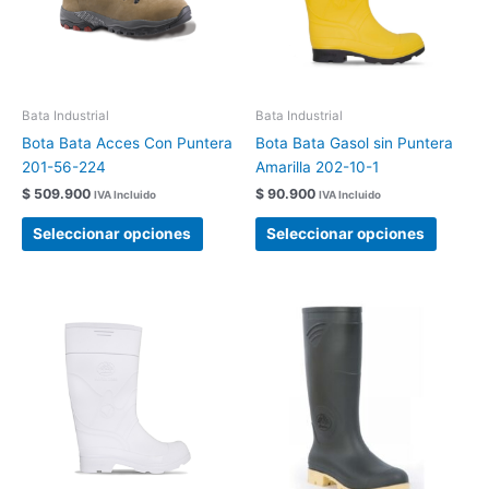
Las
Las
opciones
opcion
se
se
pueden
pueden
elegir
elegir
Bata Industrial
Bata Industrial
en
en
Bota Bata Acces Con Puntera
Bota Bata Gasol sin Puntera
la
la
201-56-224
Amarilla 202-10-1
página
página
$
509.900
$
90.900
IVA Incluido
IVA Incluido
de
de
producto
produc
Seleccionar opciones
Seleccionar opciones
Este
Este
producto
produc
tiene
tiene
múltiples
múltipl
variantes.
variant
Las
Las
opciones
opcion
se
se