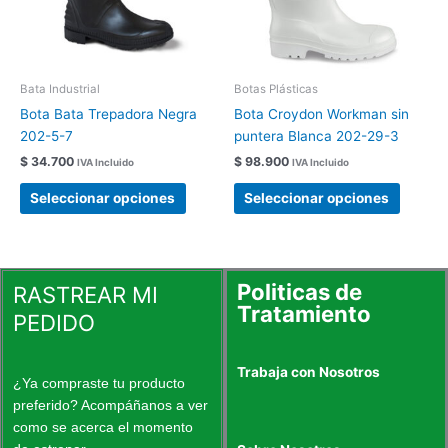
opciones
opcion
se
se
pueden
pueden
elegir
elegir
Bata Industrial
Botas Plásticas
en
en
Bota Bata Trepadora Negra
Bota Croydon Workman sin
la
la
202-5-7
puntera Blanca 202-29-3
página
página
$
34.700
$
98.900
IVA Incluido
IVA Incluido
de
de
producto
produc
Seleccionar opciones
Seleccionar opciones
Politicas de
RASTREAR MI
Tratamiento
PEDIDO
Trabaja con Nosotros
¿Ya compraste tu producto
preferido? Acompáñanos a ver
como se acerca el momento