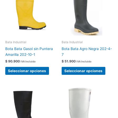
tiene
tiene
múltiples
múltipl
variantes.
variant
Las
Las
opciones
opcion
se
se
pueden
pueden
elegir
elegir
Bata Industrial
Bata Industrial
en
en
Bota Bata Gasol sin Puntera
Bota Bata Agro Negra 202-4-
la
la
Amarilla 202-10-1
7
página
página
$
90.900
$
51.900
IVA Incluido
IVA Incluido
de
de
producto
produc
Seleccionar opciones
Seleccionar opciones
Este
Este
producto
produc
tiene
tiene
múltiples
múltipl
variantes.
variant
Las
Las