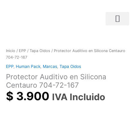
Ir
al
contenido
Búsqueda de productos
Protector
Auditivo
en
Inicio
/
EPP
/
Tapa Oidos
/ Protector Auditivo en Silicona Centauro
Silicona
704-72-167
Centauro
EPP
,
Human Pack
,
Marcas
,
Tapa Oidos
704-
Protector Auditivo en Silicona
72-
167
Centauro 704-72-167
cantidad
$
3.900
IVA Incluido