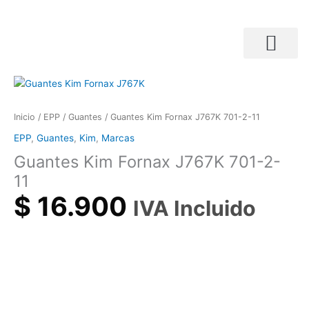
Ir
al
contenido
Búsqueda de productos
Guantes
Kim
Fornax
Inicio
/
EPP
/
Guantes
/ Guantes Kim Fornax J767K 701-2-11
J767K
EPP
,
Guantes
,
Kim
,
Marcas
701-
Guantes Kim Fornax J767K 701-2-
2-
11
11
cantidad
$
16.900
IVA Incluido