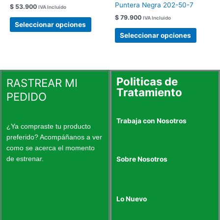
Puntera Negra 202-50-7
$
53.900
IVA Incluido
se
se
$
79.900
IVA Incluido
pueden
pueden
Seleccionar opciones
elegir
elegir
Seleccionar opciones
en
en
la
la
página
página
de
de
Politicas de
RASTREAR MI
producto
produc
Tratamiento
PEDIDO
Trabaja con Nosotros
¿Ya compraste tu producto
preferido? Acompáñanos a ver
como se acerca el momento
de estrenar.
Sobre Nosotros
Lo Nuevo