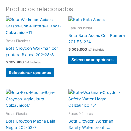
Productos relacionados
Este
Este
producto
produc
Bata Industrial
tiene
tiene
Bota Bata Acces Con Puntera
múltiples
múltipl
Botas Plásticas
201-56-224
variantes.
variant
Bota Croydon Workman con
$
509.900
IVA Incluido
Las
Las
puntera Blanca 202-28-3
opciones
opcion
Seleccionar opciones
$
102.900
IVA Incluido
se
se
pueden
pueden
Seleccionar opciones
elegir
elegir
en
en
la
la
Este
Este
página
página
producto
produc
de
de
tiene
tiene
producto
produc
múltiples
múltipl
Botas Plásticas
Botas Plásticas
variantes.
variant
Bota Croydon Macha Baja
Bota Croydon Workman
Las
Las
Negra 202-53-7
Safety Water proof con
opciones
opcion