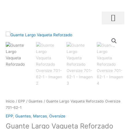
Ir
al
contenido
Búsqueda de productos
Guante
Largo
Vaqueta
Reforzado
Oversize
701-
62-
1
cantidad
Inicio
/
EPP
/
Guantes
/ Guante Largo Vaqueta Reforzado Oversize
701-62-1
EPP
,
Guantes
,
Marcas
,
Oversize
Guante Largo Vaqueta Reforzado