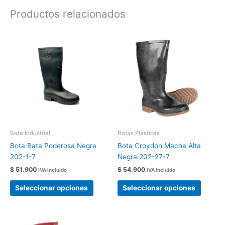
Productos relacionados
Este
Este
producto
produc
tiene
tiene
múltiples
múltipl
variantes.
variant
Las
Las
opciones
opcion
se
se
pueden
pueden
elegir
elegir
Bata Industrial
Botas Plásticas
en
en
Bota Bata Poderosa Negra
Bota Croydon Macha Alta
la
la
202-1-7
Negra 202-27-7
página
página
$
51.900
$
54.900
IVA Incluido
IVA Incluido
de
de
producto
produc
Seleccionar opciones
Seleccionar opciones
Rango
Este
Este