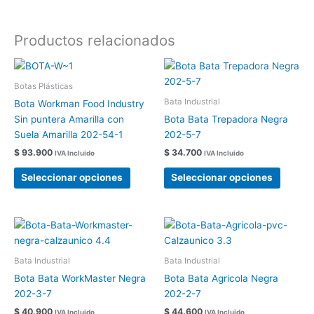
Productos relacionados
Este
Este
producto
produc
Botas Plásticas
tiene
tiene
Bata Industrial
Bota Workman Food Industry
múltiples
múltipl
Sin puntera Amarilla con
Bota Bata Trepadora Negra
variantes.
variant
Suela Amarilla 202-54-1
202-5-7
Las
Las
$
93.900
$
34.700
IVA Incluido
IVA Incluido
opciones
opcion
se
se
Seleccionar opciones
Seleccionar opciones
pueden
pueden
elegir
elegir
en
en
Este
Este
la
la
producto
produc
página
página
tiene
tiene
Bata Industrial
Bata Industrial
de
de
múltiples
múltipl
Bota Bata WorkMaster Negra
Bota Bata Agricola Negra
producto
produc
variantes.
variant
202-3-7
202-2-7
Las
Las
$
40.900
$
44.600
IVA Incluido
IVA Incluido