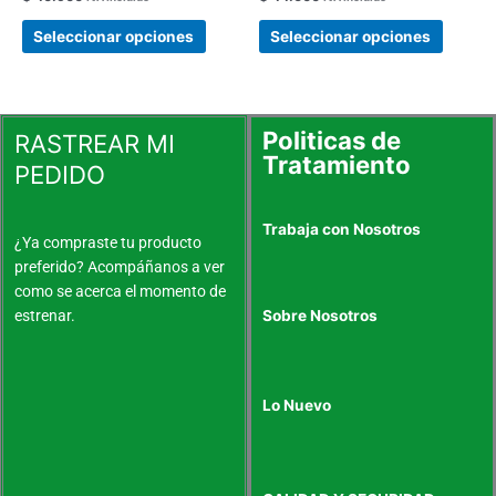
opciones
opcion
se
se
Seleccionar opciones
Seleccionar opciones
pueden
pueden
elegir
elegir
en
en
la
la
Politicas de
RASTREAR MI
página
página
Tratamiento
PEDIDO
de
de
producto
produc
Trabaja con Nosotros
¿Ya compraste tu producto
preferido? Acompáñanos a ver
como se acerca el momento de
estrenar.
Sobre Nosotros
Lo Nuevo