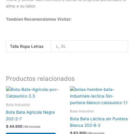
alma a su labor.
Tambien Recomendamos Visitar:
Talla Ropa Letras
L, XL
Productos relacionados
Este
Este
producto
produc
tiene
tiene
Bata Industrial
múltiples
múltipl
Bata Industrial
Bota Bata Agricola Negra
variantes.
variant
202-2-7
Bota Bata Láctica sin Puntera
Las
Las
Blanca 202-8-3
$
44.600
IVA Incluido
opciones
opcion
$
83.900
IVA Incluido