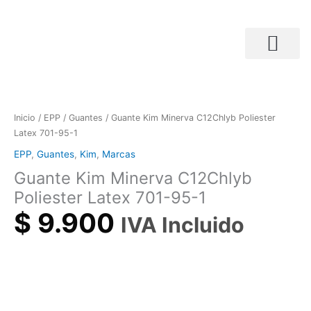
Ir
al
contenido
Búsqueda de productos
Guante
Kim
Minerva
Inicio
/
EPP
/
Guantes
/ Guante Kim Minerva C12Chlyb Poliester
C12Chlyb
Latex 701-95-1
Poliester
EPP
,
Guantes
,
Kim
,
Marcas
Latex
Guante Kim Minerva C12Chlyb
701-
95-
Poliester Latex 701-95-1
1
$
9.900
IVA Incluido
cantidad