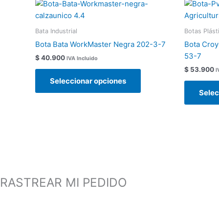
Este
producto
tiene
Bata Industrial
Botas Plást
múltiples
Bota Bata WorkMaster Negra 202-3-7
Bota Croy
variantes.
53-7
$
40.900
IVA Incluido
Las
$
53.900
I
opciones
Seleccionar opciones
se
Selec
pueden
elegir
en
la
página
de
producto
RASTREAR MI PEDIDO
¿Ya compraste tu producto preferido? Acompáñanos a ver como