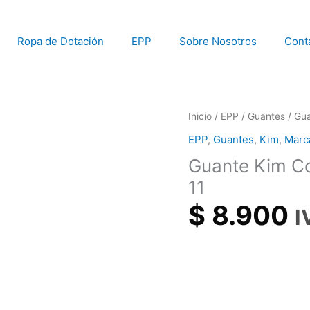
Ropa de Dotación
EPP
Sobre Nosotros
Cont
Guante
Inicio
/
EPP
/
Guantes
/ Gua
Kim
EPP
,
Guantes
,
Kim
,
Marc
Corus
Guante Kim Co
Nitrilo
N1001
11
T9
$
8.900
I
701-
26-
11
cantidad