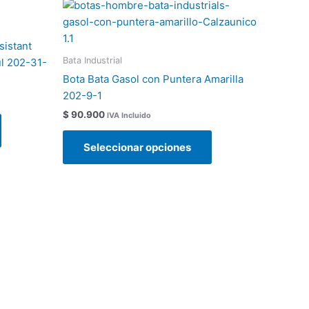
Este
Este
producto
producto
tiene
tiene
sistant
múltiples
múltiples
Bata Industrial
ul 202-31-
variantes.
variantes.
Bota Bata Gasol con Puntera Amarilla
Las
Las
202-9-1
opciones
opciones
$
90.900
IVA Incluido
se
se
pueden
pueden
Seleccionar opciones
elegir
elegir
en
en
la
la
página
página
de
de
producto
producto