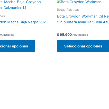
Este
producto
Botas Plásticas
tiene
icas
Bota Croydon Workman Oil Re
múltiples
don Macha Baja Negra 202-
Sin puntera amarilla Suela Az
variantes.
1
Las
$
95.900
VA Incluido
IVA Incluido
opciones
se
cionar opciones
Seleccionar opciones
pueden
elegir
en
la
página
de
producto
 se acerca el momento de estrenar.