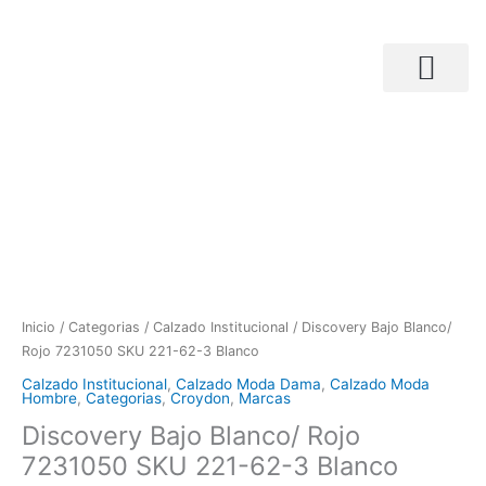
Ir
al
contenido
R
Búsqueda de productos
Discovery
d
Bajo
p
Blanco/
d
Rojo
$
7231050
h
SKU
$
221-
62-
3
Inicio
/
Categorias
/
Calzado Institucional
/ Discovery Bajo Blanco/
Blanco
Rojo 7231050 SKU 221-62-3 Blanco
cantidad
Calzado Institucional
,
Calzado Moda Dama
,
Calzado Moda
Hombre
,
Categorias
,
Croydon
,
Marcas
Discovery Bajo Blanco/ Rojo
7231050 SKU 221-62-3 Blanco