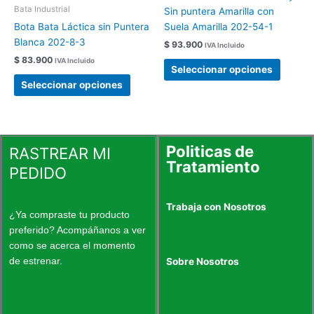
múltiples
múltipl
Bata Industrial
Sin puntera Amarilla con
variantes.
variant
Bota Bata Láctica sin Puntera
Suela Amarilla 202-54-1
Las
Las
Blanca 202-8-3
$
93.900
IVA Incluido
opciones
opcion
$
83.900
IVA Incluido
se
se
Seleccionar opciones
pueden
pueden
Seleccionar opciones
elegir
elegir
en
en
la
la
página
página
Politicas de
RASTREAR MI
de
de
Tratamiento
PEDIDO
producto
produc
Trabaja con Nosotros
¿Ya compraste tu producto
preferido? Acompáñanos a ver
como se acerca el momento
de estrenar.
Sobre Nosotros