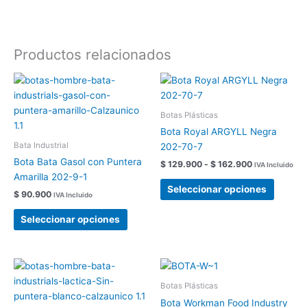
Productos relacionados
Rango
Este
Este
de
producto
produc
precios:
tiene
tiene
desde
Botas Plásticas
$ 129.900
múltiples
múltipl
Bota Royal ARGYLL Negra
hasta
variantes.
variant
$ 162.900
Bata Industrial
202-70-7
Las
Las
Bota Bata Gasol con Puntera
$
129.900
-
$
162.900
IVA Incluido
opciones
opcion
Amarilla 202-9-1
se
se
Seleccionar opciones
$
90.900
IVA Incluido
pueden
pueden
elegir
elegir
Seleccionar opciones
en
en
la
la
página
página
Este
Este
de
de
producto
produc
Botas Plásticas
producto
produc
tiene
tiene
Bota Workman Food Industry