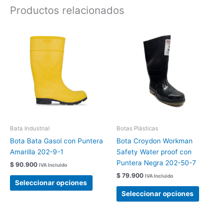
Productos relacionados
Este
Este
producto
produc
tiene
tiene
múltiples
múltipl
variantes.
variant
Las
Las
opciones
opcion
se
se
pueden
pueden
elegir
elegir
Bata Industrial
Botas Plásticas
en
en
Bota Bata Gasol con Puntera
Bota Croydon Workman
la
la
Amarilla 202-9-1
Safety Water proof con
página
página
Puntera Negra 202-50-7
$
90.900
IVA Incluido
de
de
$
79.900
IVA Incluido
producto
produc
Seleccionar opciones
Seleccionar opciones