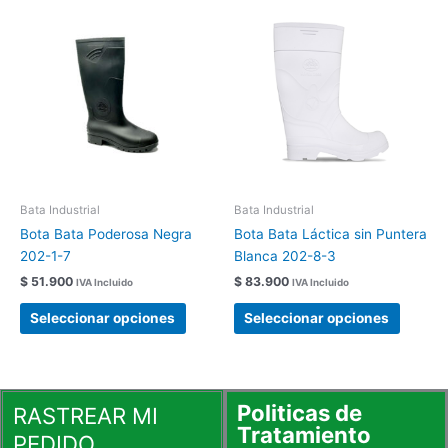
Este
Este
producto
produc
tiene
tiene
múltiples
múltipl
variantes.
variant
Las
Las
opciones
opcion
se
se
pueden
pueden
elegir
elegir
Bata Industrial
Bata Industrial
en
en
Bota Bata Poderosa Negra
Bota Bata Láctica sin Puntera
la
la
202-1-7
Blanca 202-8-3
página
página
$
51.900
$
83.900
IVA Incluido
IVA Incluido
de
de
producto
produc
Seleccionar opciones
Seleccionar opciones
Politicas de
RASTREAR MI
Tratamiento
PEDIDO