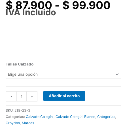
$
87.900
-
$
99.900
IVA Incluido
Tallas Calzado
Añadir al carrito
-
+
SKU:
218-23-3
Categorías:
Calzado Colegial
,
Calzado Colegial Blanco
,
Categorias
,
Croydon
,
Marcas