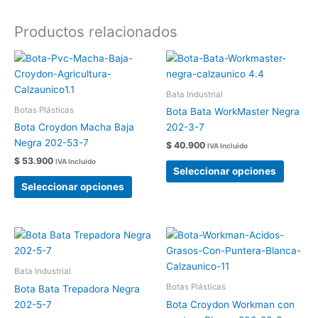
Productos relacionados
Este
Este
producto
produc
tiene
tiene
Bata Industrial
múltiples
múltipl
Botas Plásticas
Bota Bata WorkMaster Negra
variantes.
variant
Bota Croydon Macha Baja
202-3-7
Las
Las
Negra 202-53-7
$
40.900
IVA Incluido
opciones
opcion
$
53.900
IVA Incluido
se
se
Seleccionar opciones
pueden
pueden
Seleccionar opciones
elegir
elegir
en
en
la
la
Este
Este
página
página
producto
produc
de
de
tiene
tiene
Bata Industrial
producto
produc
múltiples
múltipl
Botas Plásticas
Bota Bata Trepadora Negra
variantes.
variant
202-5-7
Bota Croydon Workman con
Las
Las