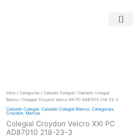
Ir
al
contenido
Ra
Búsqueda de productos
Colegial
de
Croydon
pre
Velcro
de
XXI
$ 
PC
ha
AD87010
$ 
218-
23-
3
Inicio
/
Categorias
/
Calzado Colegial
/
Calzado Colegial
cantidad
Blanco
/ Colegial Croydon Velcro XXI PC AD87010 218-23-3
Calzado Colegial
,
Calzado Colegial Blanco
,
Categorias
,
Croydon
,
Marcas
Colegial Croydon Velcro XXI PC
AD87010 218-23-3