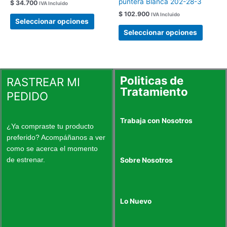
puntera Blanca 202-28-3
$
34.700
IVA Incluido
opciones
opcion
$
102.900
IVA Incluido
se
se
Seleccionar opciones
pueden
pueden
Seleccionar opciones
elegir
elegir
en
en
la
la
página
página
Politicas de
RASTREAR MI
de
de
Tratamiento
PEDIDO
producto
produc
Trabaja con Nosotros
¿Ya compraste tu producto
preferido? Acompáñanos a ver
como se acerca el momento
de estrenar.
Sobre Nosotros
Lo Nuevo