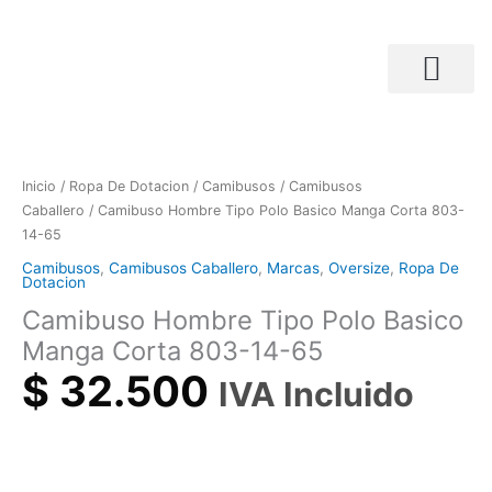
Ir
al
contenido
Búsqueda de productos
Camibuso
Hombre
Tipo
Inicio
/
Ropa De Dotacion
/
Camibusos
/
Camibusos
Polo
Caballero
/ Camibuso Hombre Tipo Polo Basico Manga Corta 803-
Basico
14-65
Manga
Camibusos
,
Camibusos Caballero
,
Marcas
,
Oversize
,
Ropa De
Corta
Dotacion
803-
Camibuso Hombre Tipo Polo Basico
14-
Manga Corta 803-14-65
65
cantidad
$
32.500
IVA Incluido