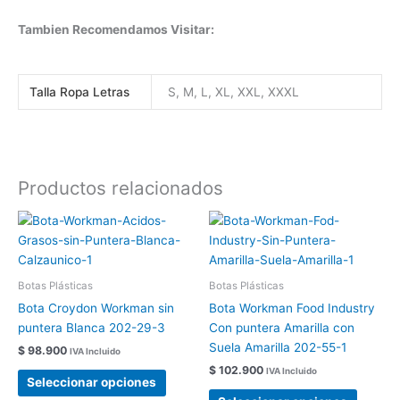
Tambien Recomendamos Visitar:
Talla Ropa Letras
S, M, L, XL, XXL, XXXL
Productos relacionados
Este
Este
producto
produc
tiene
tiene
múltiples
múltipl
Botas Plásticas
Botas Plásticas
variantes.
variant
Bota Croydon Workman sin
Bota Workman Food Industry
Las
Las
puntera Blanca 202-29-3
Con puntera Amarilla con
opciones
opcion
Suela Amarilla 202-55-1
$
98.900
IVA Incluido
se
se
$
102.900
IVA Incluido
pueden
pueden
Seleccionar opciones
elegir
elegir