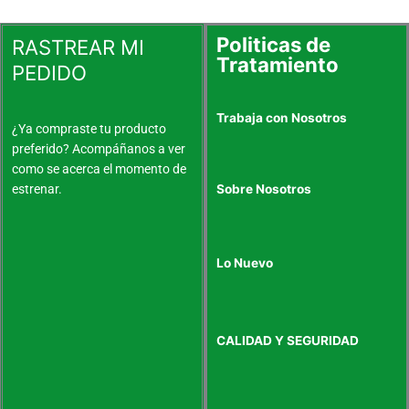
página
página
de
de
Politicas de
RASTREAR MI
producto
produc
Tratamiento
PEDIDO
Trabaja con Nosotros
¿Ya compraste tu producto
preferido? Acompáñanos a ver
como se acerca el momento de
estrenar.
Sobre Nosotros
Lo Nuevo
CALIDAD Y SEGURIDAD