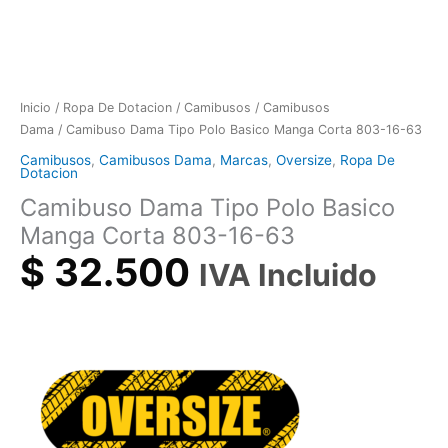
Inicio
/
Ropa De Dotacion
/
Camibusos
/
Camibusos
Dama
/ Camibuso Dama Tipo Polo Basico Manga Corta 803-16-63
Camibusos
,
Camibusos Dama
,
Marcas
,
Oversize
,
Ropa De
Dotacion
Camibuso Dama Tipo Polo Basico
Manga Corta 803-16-63
$
32.500
IVA Incluido