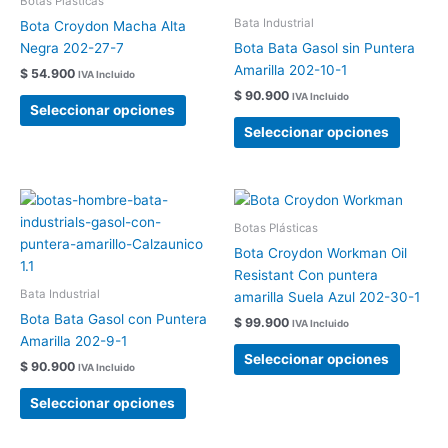
Botas Plásticas
variantes.
variant
Bata Industrial
Bota Croydon Macha Alta
Las
Las
Negra 202-27-7
Bota Bata Gasol sin Puntera
opciones
opcion
Amarilla 202-10-1
$
54.900
IVA Incluido
se
se
$
90.900
IVA Incluido
pueden
pueden
Seleccionar opciones
elegir
elegir
Seleccionar opciones
en
en
la
la
página
página
Este
Este
de
de
producto
produc
Botas Plásticas
producto
produc
tiene
tiene
Bota Croydon Workman Oil
múltiples
múltipl
Resistant Con puntera
variantes.
variant
Bata Industrial
amarilla Suela Azul 202-30-1
Las
Las
Bota Bata Gasol con Puntera
$
99.900
IVA Incluido
opciones
opcion
Amarilla 202-9-1
se
se
Seleccionar opciones
$
90.900
IVA Incluido
pueden
pueden
elegir
elegir
Seleccionar opciones
en
en
la
la