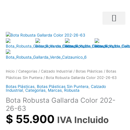
Ir
al
contenido
Búsqueda de productos
Bota
Robusta
Gallarda
Color
202-
26-
Inicio
/
Categorias
/
Calzado Industrial
/
Botas Plásticas
/
Botas
63
Plásticas Sin Puntera
/ Bota Robusta Gallarda Color 202-26-63
cantidad
Botas Plásticas
,
Botas Plásticas Sin Puntera
,
Calzado
Industrial
,
Categorias
,
Marcas
,
Robusta
Bota Robusta Gallarda Color 202-
26-63
$
55.900
IVA Incluido