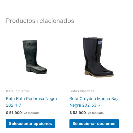
Productos relacionados
Este
Este
producto
produc
tiene
tiene
múltiples
múltipl
variantes.
variant
Las
Las
opciones
opcion
se
se
pueden
pueden
elegir
elegir
Bata Industrial
Botas Plásticas
en
en
Bota Bata Poderosa Negra
Bota Croydon Macha Baja
la
la
202-1-7
Negra 202-53-7
página
página
$
51.900
$
53.900
IVA Incluido
IVA Incluido
de
de
producto
produc
Seleccionar opciones
Seleccionar opciones