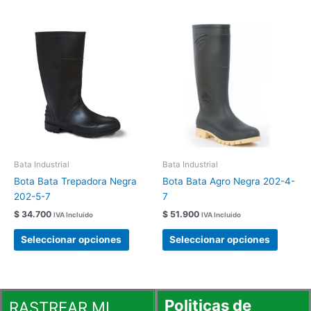
Este
Este
producto
produc
tiene
tiene
múltiples
múltipl
variantes.
variant
Las
Las
opciones
opcion
se
se
pueden
pueden
elegir
elegir
Bata Industrial
Bata Industrial
en
en
Bota Bata Trepadora Negra
Bota Bata Agro Negra 202-4-
la
la
202-5-7
7
página
página
$
34.700
$
51.900
IVA Incluido
IVA Incluido
de
de
producto
produc
Seleccionar opciones
Seleccionar opciones
Politicas de
RASTREAR MI